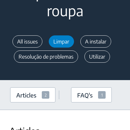
roupa
All issues
Limpar
A instalar
Resolução de problemas
Utilizar
Articles
FAQ's
2
1