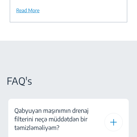
Read More
FAQ's
Qabyuyan maşınımın drenaj
filterini neçə müddətdən bir
təmizləməliyəm?