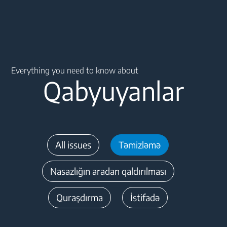
Main content starts here
Everything you need to know about
Qabyuyanlar
All issues
Təmizləmə
Nasazlığın aradan qaldırılması
Quraşdırma
İstifadə