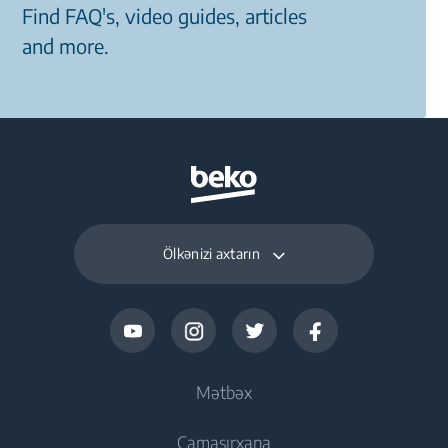
Find FAQ's, video guides, articles
and more.
Ölkənizi axtarın
Mətbəx
Camaşırxana