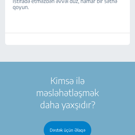
İstifadə etməzdən əvvəl düz, hamar bir səthə
qoyun.
Kimsə ilə
məsləhətləşmək
daha yaxşıdır?
Dəstək üçün Əlaqə