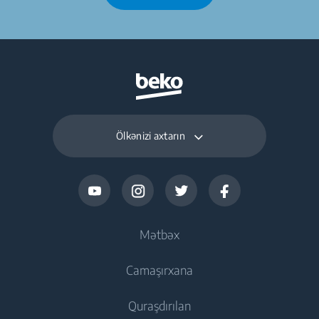
Ölkənizi axtarın
Mətbəx
Camaşırxana
Soyutma
Quraşdırılan
Dondurucular
Paltaryuyan maşınlar