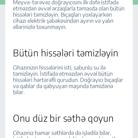
Meyvə-tərəvəz doğrayıcısını ilk dəfə istifadə
etməzdən əvvəl ərzaqlarla təmasda olan bütün
hissələri təmizləyin. Bıçaqları yoxlayarkən
cihazı elektrik şəbəkəsindən ayırın və yalın
əllərinizlə toxunmayın.
Bütün hissələri təmizləyin
Cihazınızın hissələrini isti, sabunlu su ilə
təmizləyin. İstifadə etməzdən əvvəl bütün
hissələri hərtərəfli qurudun. Doğrayıcı bıçaqlar
və qablar da qabyuyan maşında təmizlənə
bilər.
Onu düz bir səthə qoyun
Cihazınız hamar səthlərdə də işlədilə bilər.