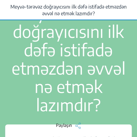
1 Min oxuyun
Meyvə-tərəvəz
Meyvə-tərəvəz doğrayıcısını ilk dəfə istifadə etməzdən
..
/
Meyvə-tərəvəz doğrayıcısını ilk dəfə istifadə etməzdən əvvəl nə etmək l
əvvəl nə etmək lazımdır?
doğrayıcısını ilk
dəfə istifadə
etməzdən əvvəl
nə etmək
lazımdır?
Paylaşın