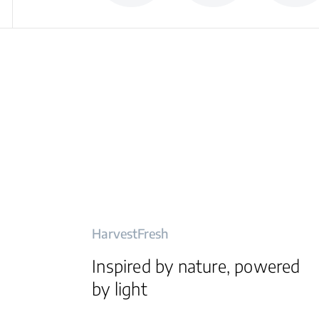
HarvestFresh
Inspired by nature, powered
by light