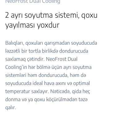
NeoFrost Dual Cooling
2 ayrı soyutma sistemi, qoxu
yayılması yoxdur
Balıqları, qoxuları qarışmadan soyuducuda
ləzzətli bir tortla birlikdə dondurucuda
saxlamaq çətindir. NeoFrost Dual
Cooling’in hər bölmə üçün ayrı soyutma
sistemləri həm dondurucuda, həm də
soyuducuda ideal hava axını və optimal
temperatur saxlayır. Nəticədə, qida heç
donma və ya qoxu köçürülmədən təzə
qalır.