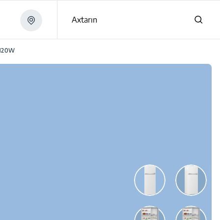
Axtarın
M20W