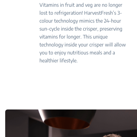
Vitamins in fruit and veg are no longer
lost to refrigeration! HarvestFresh’s 3-
colour technology mimics the 24-hour
sun-cycle inside the crisper, preserving
vitamins for longer. This unique
technology inside your crisper will allow
you to enjoy nutritious meals and a
healthier lifestyle.