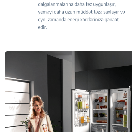
dalğalanmalarına daha tez uyğunlaşır,
yeməyi daha uzun müddət təzə saxlayır və
eyni zamanda enerji xərclərinizə qənaət
edir.