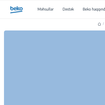
Main content starts here
Məhsullar
Dəstək
Beko haqqın
/