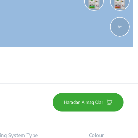
4
Haradan Almaq Olar
ing System Type
Colour