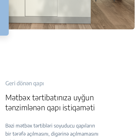
Geri dönən qapı
Mətbəx tərtibatınıza uyğun
tənzimlənən qapı istiqaməti
Bəzi mətbəx tərtibləri soyuducu qapıların
bir tərəfə açılmasını, digərinə açılmamasını