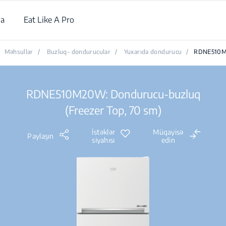
da
Eat Like A Pro
Məhsullar
/
Buzluq- dondurucular
/
Yuxarıda dondurucu
/
RDNE510
RDNE510M20W: Dondurucu-buzluq
(Freezer Top, 70 sm)
İstəklər
Müqayisə
Paylaşın
siyahısı
edin