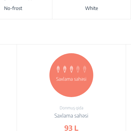
No-frost
White
Saxlama sahəsi
Donmuş qida
Saxlama sahəsi
93 L