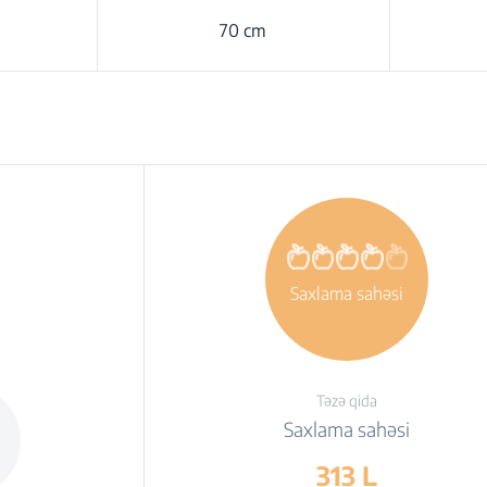
70 cm
Saxlama sahəsi
Təzə qida
Saxlama sahəsi
313 L