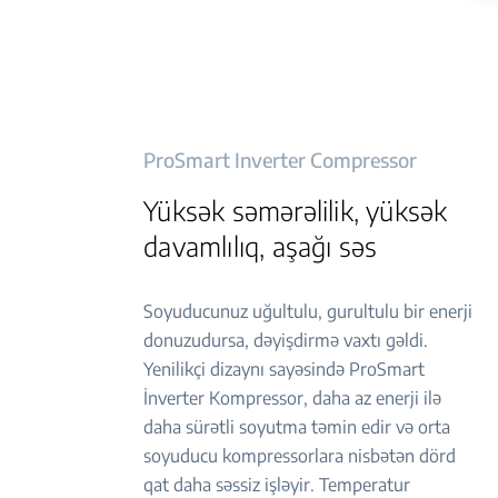
ProSmart Inverter Compressor
Yüksək səmərəlilik, yüksək
davamlılıq, aşağı səs
Soyuducunuz uğultulu, gurultulu bir enerji
donuzudursa, dəyişdirmə vaxtı gəldi.
Yenilikçi dizaynı sayəsində ProSmart
İnverter Kompressor, daha az enerji ilə
daha sürətli soyutma təmin edir və orta
soyuducu kompressorlara nisbətən dörd
qat daha səssiz işləyir. Temperatur