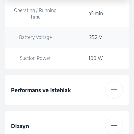
Operating / Running
45 min
Time
Battery Voltage
25.2 V
Suction Power
100 W
Performans və istehlak
Dust capacity
0,55
Dizayn