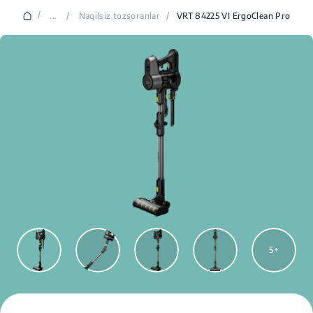
/
...
/
Naqilsiz tozsoranlar
/
VRT 84225 VI ErgoClean Pro
5