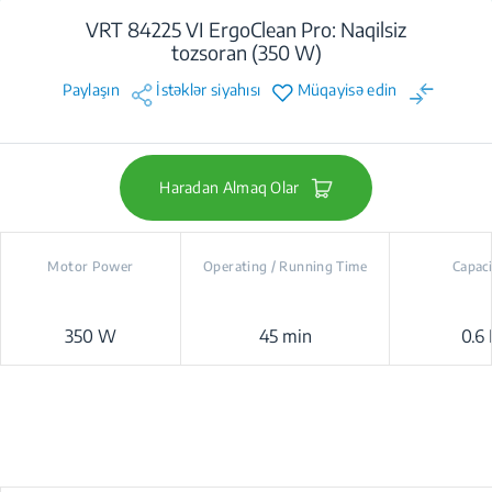
VRT 84225 VI ErgoClean Pro: Naqilsiz
tozsoran (350 W)
Paylaşın
İstəklər siyahısı
Müqayisə edin
Haradan Almaq Olar
Motor Power
Operating / Running Time
Capac
350 W
45 min
0.6 