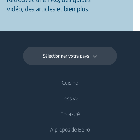
vidéo, des articles et bien plus.
Sélectionner votre pays
Cuisine
Lessive
Refroidissement
Encastré
Réfrigérateurs
Lave-linge
À propos de Beko
Congélateurs
Lave-linge pose libre
Refroidissement