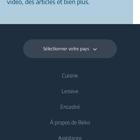
vidéo, des articles et bien plus.
Sélectionner votre pays
Cuisine
Lessive
Refroidissement
Encastré
Réfrigérateurs
Lave-linge
À propos de Beko
Congélateurs
Lave-linge pose libre
Refroidissement
Réfrigérateurs congélateurs
Assistance
Lave-linge séchants