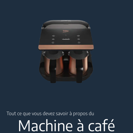
Main content starts here
Tout ce que vous devez savoir à propos du
Machine à café