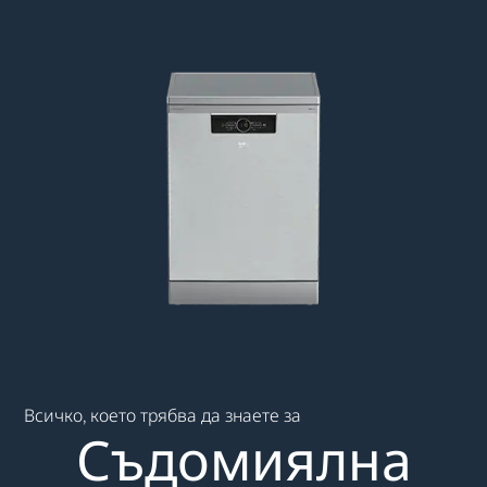
Main content starts here
Всичко, което трябва да знаете за
Съдомиялна