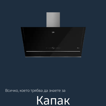
Main content starts here
Всичко, което трябва да знаете за
Капак