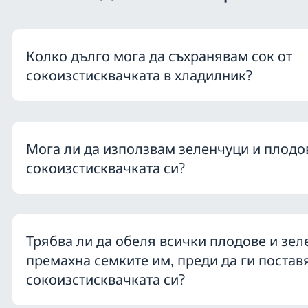
Колко дълго мога да съхранявам сок от
сокоизстисквачката в хладилник?
Мога ли да използвам зеленчуци и плодо
сокоизстисквачката си?
Трябва ли да обеля всички плодове и зел
премахна семките им, преди да ги постав
сокоизстисквачката си?