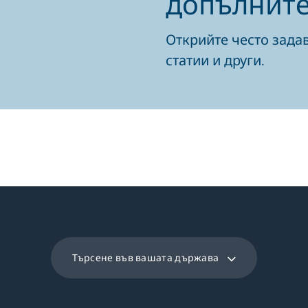
допълните
Открийте често зада
статии и други.
Търсене във вашата държава