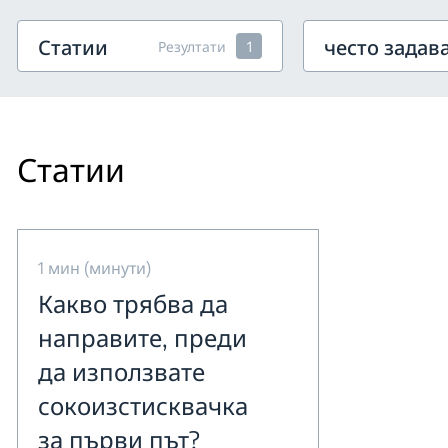
Статии
често задав
Резултати
1
Статии
1 мин (минути)
Какво трябва да
направите, преди
да използвате
сокоизстисквачка
за първи път?