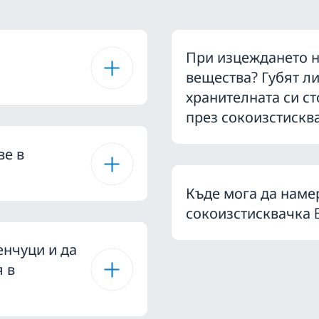
При изцеждането на
вещества? Губят л
хранителната си ст
през сокоизстискв
ве в
Къде мога да наме
сокоизстисквачка 
енчуци и да
я в