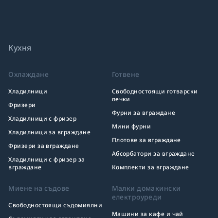
Кухня
Охлаждане
Готвене
Хладилници
Свободностоящи готварски
печки
Фризери
Фурни за вграждане
Хладилници с фризер
Мини фурни
Хладилници за вграждане
Плотове за вграждане
Фризери за вграждане
Абсорбатори за вграждане
Хладилници с фризер за
вграждане
Комплекти за вграждане
Миене на съдове
Малки домакински
електроуреди
Свободностоящи съдомиялни
Машини за кафе и чай