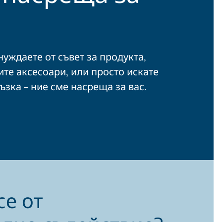
уждаете от съвет за продукта,
ите аксесоари, или просто искате
ъзка – ние сме насреща за вас.
се от