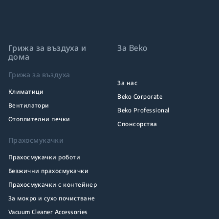
Грижа за въздуха и
За Beko
дома
Грижа за въздуха
За нас
Климатици
Beko Corporate
Вентилатори
Beko Professional
Отоплителни печки
Спонсорства
Прахосмукачки
Прахосмукачки роботи
Безжични прахосмукачки
Прахосмукачки с контейнер
За мокро и сухо почистване
Vacuum Cleaner Accessories