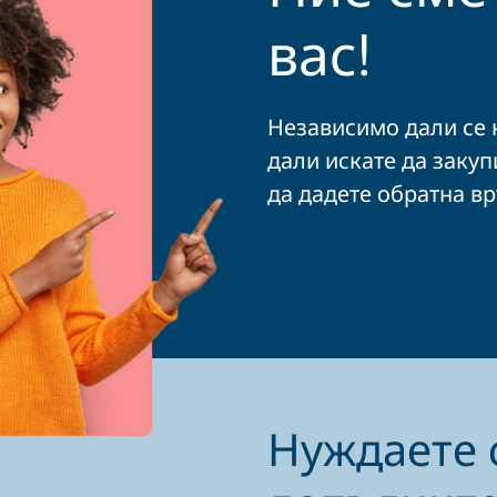
вас!
Независимо дали се н
дали искате да закуп
да дадете обратна вр
Нуждаете 