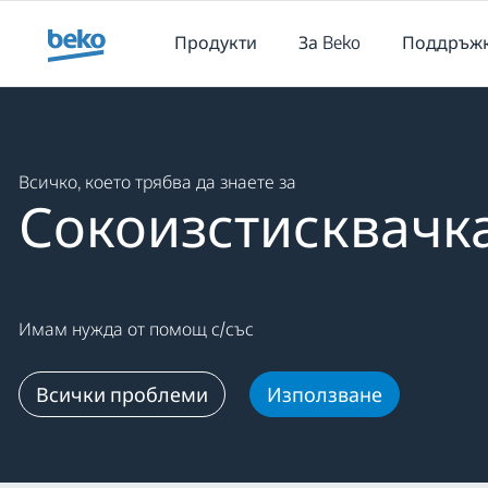
Main content starts here
Продукти
За Beko
Поддръж
Main content starts here
Всичко, което трябва да знаете за
Сокоизстисквачк
Имам нужда от помощ с/със
Всички проблеми
Използване