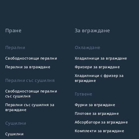
Пране
За вграждане
Перални
Охлаждане
Свободностоящи перални
Хладилници за вграждане
Перални за вграждане
Фризери за вграждане
Хладилници с фризер за
Перални със сушилня
вграждане
Свободностоящи перални
Готвене
със сушилня
Перални със сушилня за
Фурни за вграждане
вграждане
Плотове за вграждане
Абсорбатори за вграждане
Сушилни
Комплекти за вграждане
Сушилни