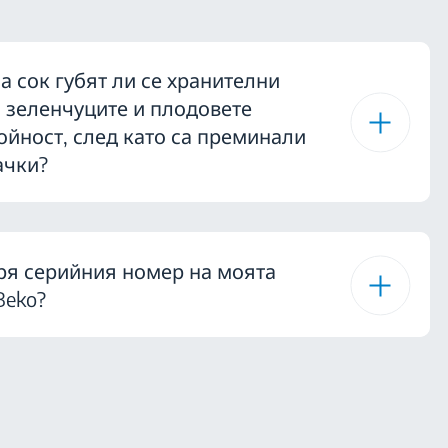
 сок губят ли се хранителни
и зеленчуците и плодовете
ойност, след като са преминали
ачки?
ря серийния номер на моята
Beko?