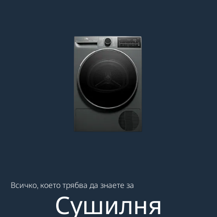
Main content starts here
Всичко, което трябва да знаете за
Сушилня