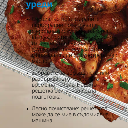
уреди
Специално проектираните
перфорации позволяват
свободна циркулация на горещ
въздух, постигайки равномерно
изпичане, така че храната е
хрупкава отвън и мека отвътре, с
минимална или без употреба на
масло.
Забравете за обръщането или
разбъркването на храната по
време на печене. Нашата
решетка осигурява лесна
подготовка.
Лесно почистване: решетката
може да се мие в съдомиялна
машина.