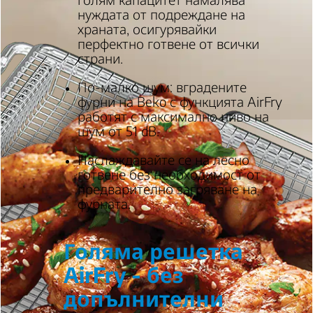
нуждата от подреждане на
храната, осигурявайки
перфектно готвене от всички
страни.
По-малко шум: вградените
фурни на Beko с функцията AirFry
работят с максимално ниво на
шум от 51 dB.
Наслаждавайте се на лесно
готвене без необходимост от
предварително загряване на
фурната.
Голяма решетка
AirFry - без
допълнителни