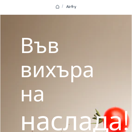
/
Airfry
Във
вихъра
на
наслада!