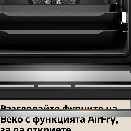
Разгледайте фурните на
Beko с функцията AirFry,
за да откриете