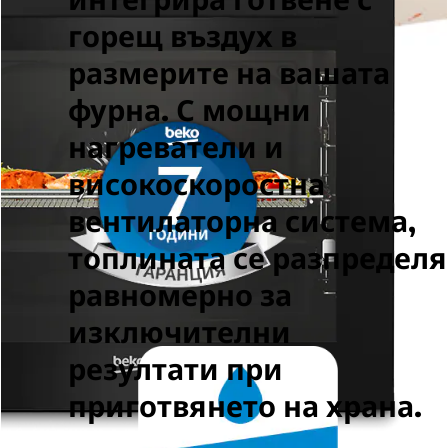
горещ въздух в
размерите на вашата
фурна. С мощни
нагреватели и
високоскоростна
вентилаторна система,
топлината се разпределя
равномерно за
изключителни
резултати при
приготвянето на храна.