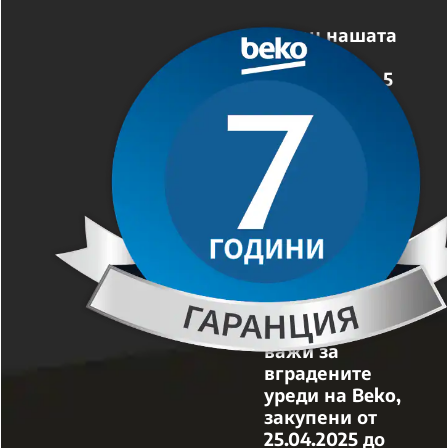
Освен нашата
основна
гаранция от 5
години,
нудиме
дополнителна
гаранција од 2
години
(вкупно 7
години co
регистрација)
Удължената
гаранция
важи за
вградените
уреди на Beko,
закупени от
25.04.2025 до