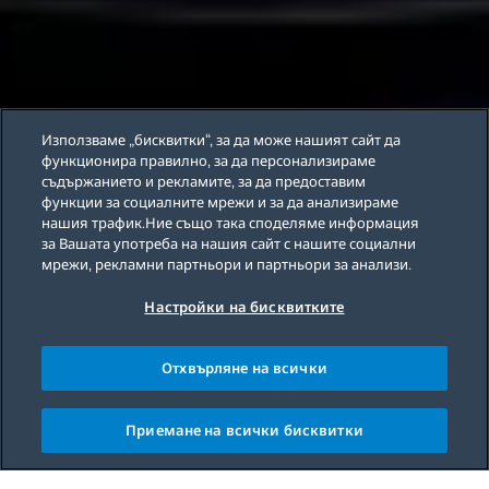
Използваме „бисквитки“, за да може нашият сайт да
функционира правилно, за да персонализираме
съдържанието и рекламите, за да предоставим
функции за социалните мрежи и за да анализираме
нашия трафик.Ние също така споделяме информация
за Вашата употреба на нашия сайт с нашите социални
мрежи, рекламни партньори и партньори за анализи.
Настройки на бисквитките
Отхвърляне на всички
Приемане на всички бисквитки
Main content starts here