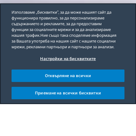
Използваме „бисквитки“, за да може нашият сайт да
функционира правилно, за да персонализираме
съдържанието и рекламите, за да предоставим
функции за социалните мрежи и за да анализираме
нашия трафик.Ние също така споделяме информация
за Вашата употреба на нашия сайт с нашите социални
мрежи, рекламни партньори и партньори за анализи.
Настройки на бисквитките
Отхвърляне на всички
Приемане на всички бисквитки
Main content starts here
A social flavor for your guests right in the
middle of the table.