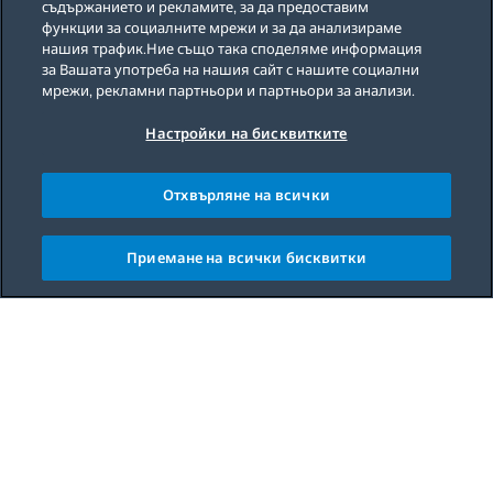
съдържанието и рекламите, за да предоставим
функции за социалните мрежи и за да анализираме
нашия трафик.Ние също така споделяме информация
за Вашата употреба на нашия сайт с нашите социални
мрежи, рекламни партньори и партньори за анализи.
Настройки на бисквитките
Отхвърляне на всички
Приемане на всички бисквитки
Main content starts here
The red smoothie is a great way to get your daily
dose of fruits and vegetables. This delicious and
healthy beverage is made with fresh raspberries,
sweet peppers, and other healthy ingredients. The
powerful combination of these ingredients makes
this smoothie a