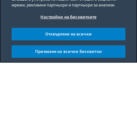
мрежи, рекламни партньори и партньори за анализи.
Настройки на бисквитките
Отхвърляне на всички
Приемане на всички бисквитки
Main content starts here
Crafting a
family fitness
routine is not