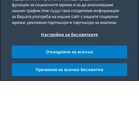
функции за социалните мрежи и за да анализираме
нашия трафик.Ние също така споделяме информация
за Вашата употреба на нашия сайт с нашите социални
мрежи, рекламни партньори и партньори за анализи.
Настройки на бисквитките
Отхвърляне на всички
Приемане на всички бисквитки
Main content starts here