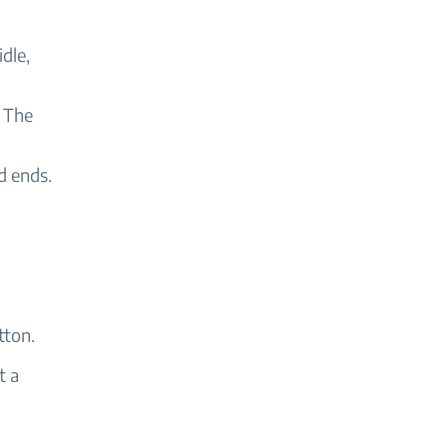
dle,
. The
d ends.
tton.
t a