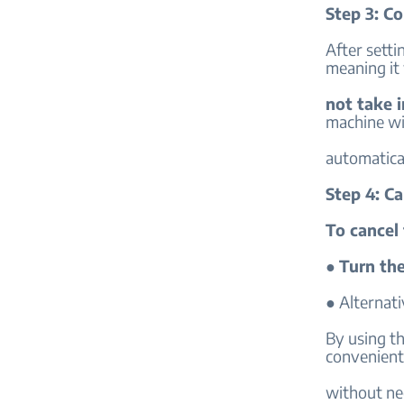
Step 3: Co
After setti
meaning it
not take 
machine wi
automatica
Step 4: Ca
To cancel 
●
Turn th
● Alternati
By using th
convenient
without ne