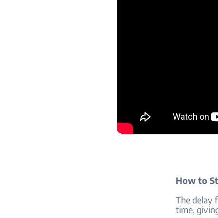
How to St
The delay f
time, givin