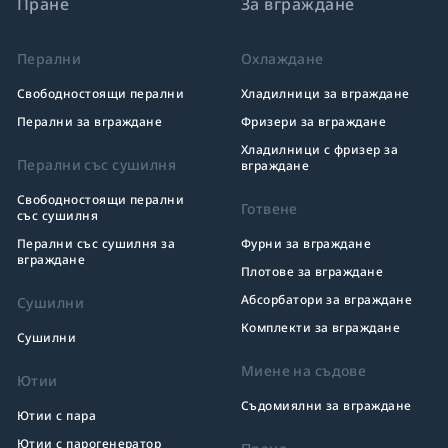
Пране
За вграждане
Перални
Охлаждане
Свободностоящи перални
Хладилници за вграждане
Перални за вграждане
Фризери за вграждане
Хладилници с фризер за
Перални със сушилня
вграждане
Свободностоящи перални
Готвене
със сушилня
Перални със сушилня за
Фурни за вграждане
вграждане
Плотове за вграждане
Абсорбатори за вграждане
Сушилни
Комплекти за вграждане
Сушилни
Миене на съдове
Ютии
Съдомиялни за вграждане
Ютии с пара
Ютии с парогенератор