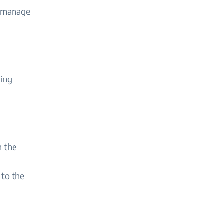
d manage
ing
 the
 to the