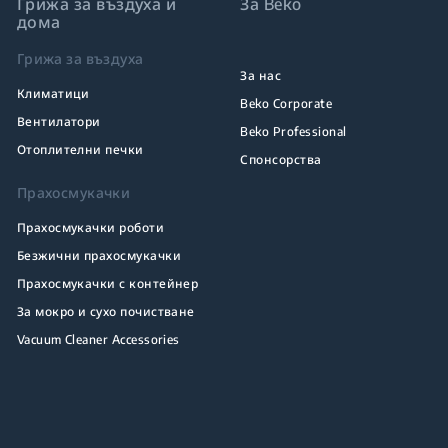
Грижа за въздуха и
За Beko
дома
Грижа за въздуха
За нас
Климатици
Beko Corporate
Вентилатори
Beko Professional
Отоплителни печки
Спонсорства
Прахосмукачки
Прахосмукачки роботи
Безжични прахосмукачки
Прахосмукачки с контейнер
За мокро и сухо почистване
Vacuum Cleaner Accessories