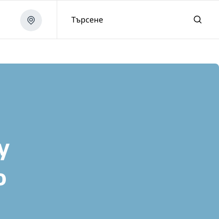
Търсене
y
o