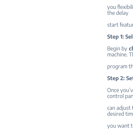
you flexibi
the delay
start featu
Step 1: S
Begin by
ch
machine. Th
program tha
Step 2: S
Once you’v
control pan
can adjust 
desired ti
you want th