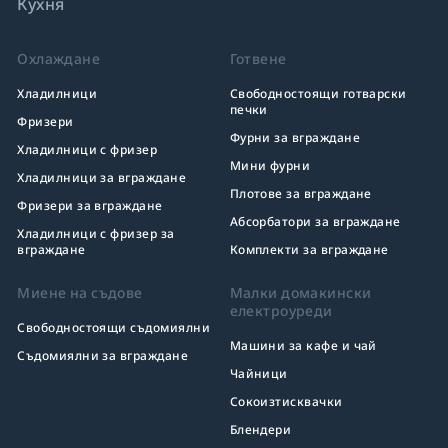
Кухня
Охлаждане
Готвене
Хладилници
Свободностоящи готварски
печки
Фризери
Фурни за вграждане
Хладилници с фризер
Мини фурни
Хладилници за вграждане
Плотове за вграждане
Фризери за вграждане
Абсорбатори за вграждане
Хладилници с фризер за
вграждане
Комплекти за вграждане
Миене на съдове
Малки домакински
електроуреди
Свободностоящи съдомиялни
Машини за кафе и чай
Съдомиялни за вграждане
Чайници
Сокоизтисквачки
Блендери