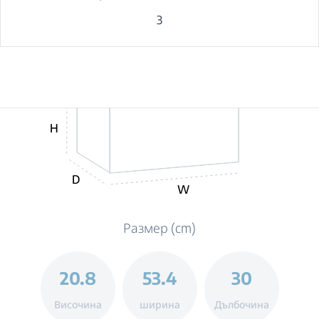
3
H
D
W
Размер (cm)
20.8
53.4
30
Височина
ширина
Дълбочина