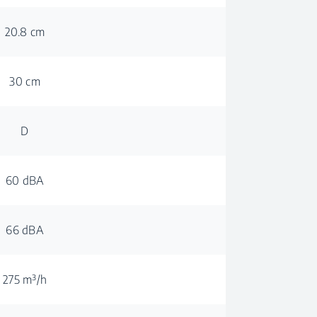
20.8 cm
30 cm
D
60 dBA
66 dBA
275 m³/h