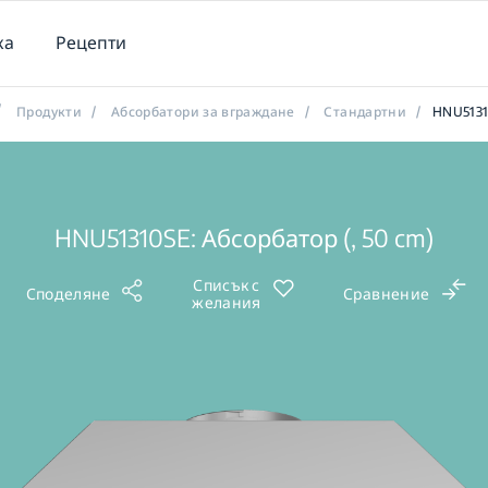
ка
Рецепти
/
Продукти
/
Абсорбатори за вграждане
/
Стандартни
/
HNU513
HNU51310SE: Абсорбатор (, 50 cm)
Списък с
Споделяне
Сравнение
желания