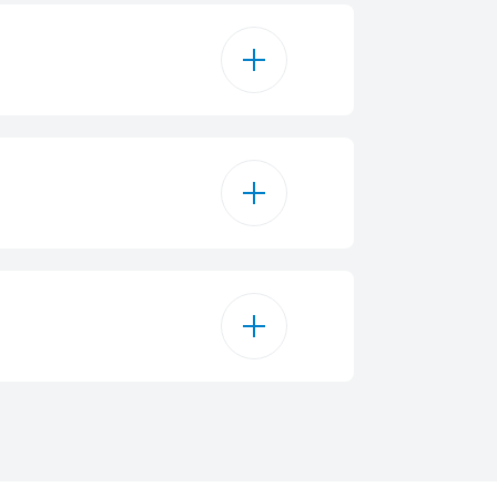
3
 осветление
2
3 W
касетъчен филтър
D
1
275 m³/h
20.8 cm
370 m³/h