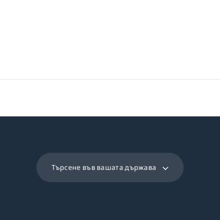
на вентилация
ри вентилация
Клас на ефективност
вката
осветлението
ина
ране на мазнините
Търсене във вашата държава
чина
 енергия
ата
нергия (кВч/година)