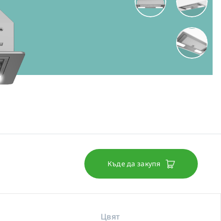
Къде да закупя
Цвят