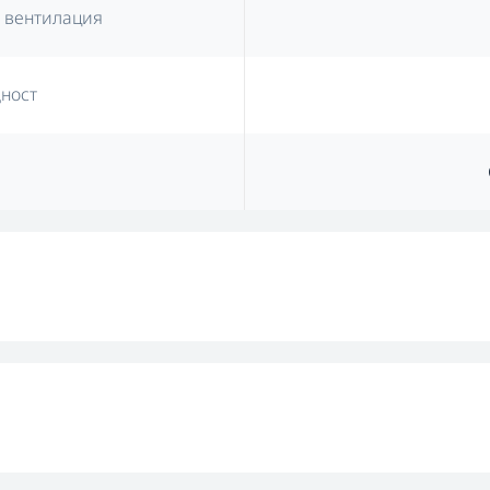
 вентилация
ност
е
Управление 