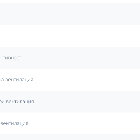
ективност
на вентилация
ри вентилация
 вентилация