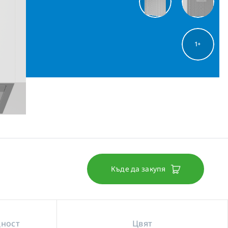
1
Къде да закупя
щност
Цвят