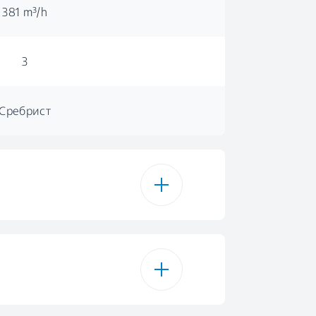
381 m³/h
3
Сребрист
Сребрист
с механичен плъзгач