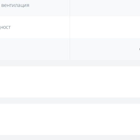
 вентилация
ност
е
Управление 