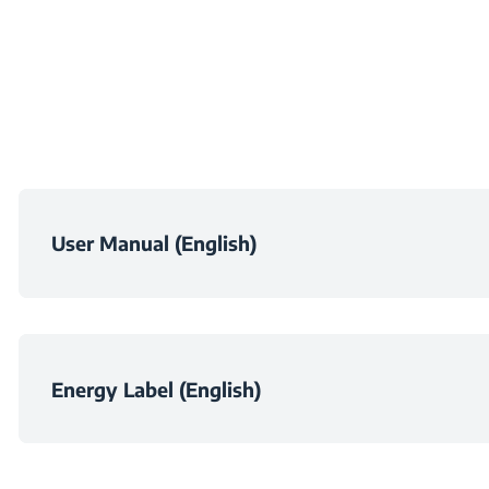
ширина
Ниво на шум при минимал
Дълбочина
Максимално ниво на шум п
Тегло
Динамика на течностите (Moтор) 
Височина на опако
User Manual (English)
Клас на ефективност на 
Опакована шир
Клас на ефективност на филтри
Опакована дълбо
Energy Label (English)
Общо потребление на
Тегло с опаковк
Средна годишно потребление на е