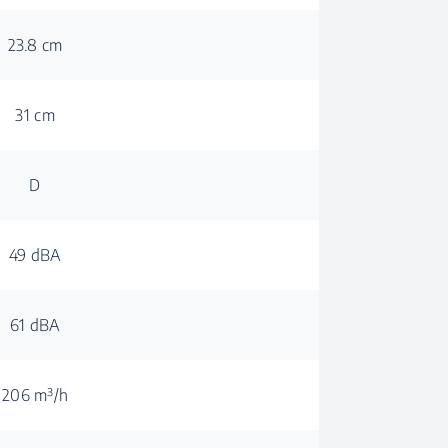
23.8 cm
31 cm
D
49 dBA
61 dBA
206 m³/h