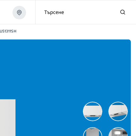
Търсене
U51311SH