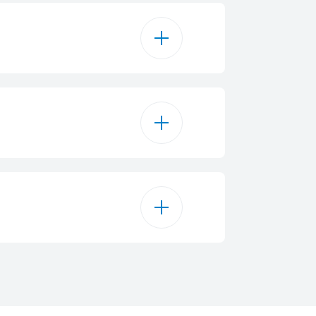
3
 осветление
2
3 W
касетъчен филтър
D
2
206 m³/h
23.8 cm
381 m³/h