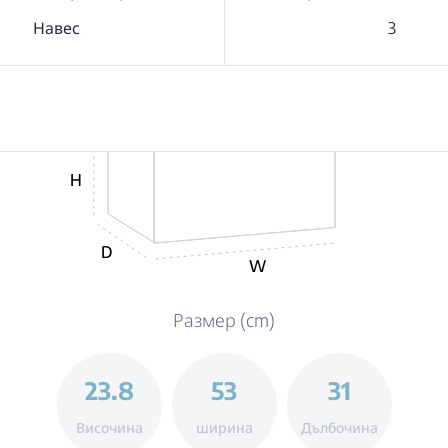
Навес
3
H
D
W
Размер (cm)
23.8
53
31
Височина
ширина
Дълбочина