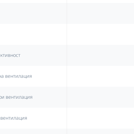
ективност
на вентилация
ри вентилация
 вентилация