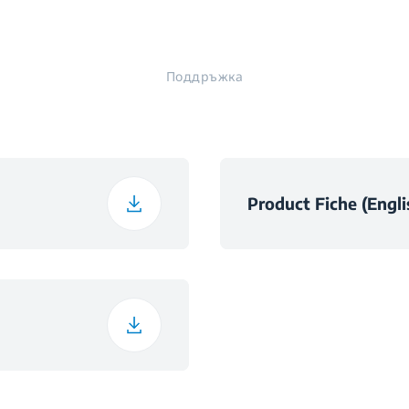
на вентилация
Поддръжка
ри вентилация
Клас на ефективност
вката
Product Fiche (Engli
осветлението
ина
ране на мазнините
чина
 енергия
ата
нергия (кВч/година)