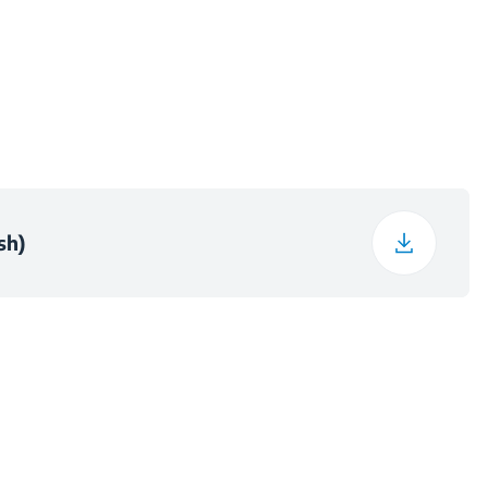
53 cm
49 dBA
31 cm
61 dBA
6.6 kg
E
38 cm
sh)
С
63 cm
С
30 cm
191 W
7.6 kg
80.9 kWh