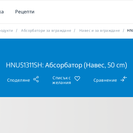
ка
Рецепти
одукти
/
Абсорбатори за вграждане
/
Навес и за вграждане
/
HN
HNU51311SH: Абсорбатор (Навес, 50 cm)
Списък с
Споделяне
Сравнение
желания