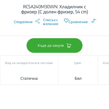
RCSA240M30WN: Хладилник с
фризер (С долен фризер, 54 cm)
Списък с
Споделяне
Сравнение
желания
Къде да закупя
Вид на охладителната система
Цвят
Кла
Статична
Бял