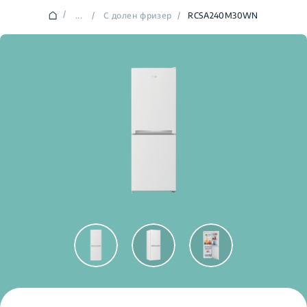
/
...
/
С долен фризер
/
RCSA240M30WN