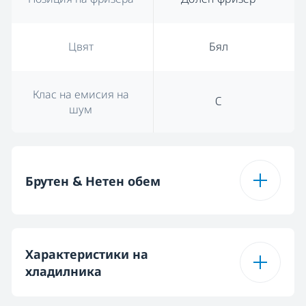
Цвят
Бял
Клас на емисия на
C
шум
Брутен & Нетен обем
Общ брутен обем
240 L
Характеристики на
хладилника
Общ обем (l)
229 L