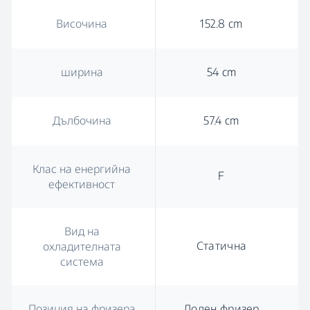
Височина
152.8 cm
ширина
54 cm
Дълбочина
57.4 cm
Клас на енергийна
F
ефективност
Вид на
Статична
охладителната
система
Позиция на фризера
Долен фризер