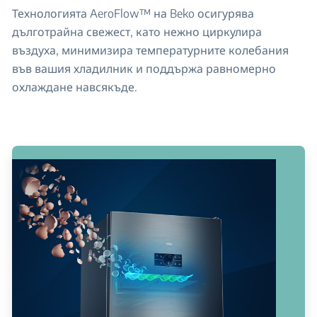
Технологията AeroFlow™ на Beko осигурява
дълготрайна свежест, като нежно циркулира
въздуха, минимизира температурните колебания
във вашия хладилник и поддържа равномерно
охлаждане навсякъде.