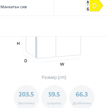
Манхатън сив
H
D
W
Размер (cm)
203.5
59.5
66.3
Височина
ширина
Дълбочина