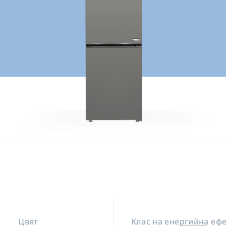
Цвят
Клас на енергийна еф