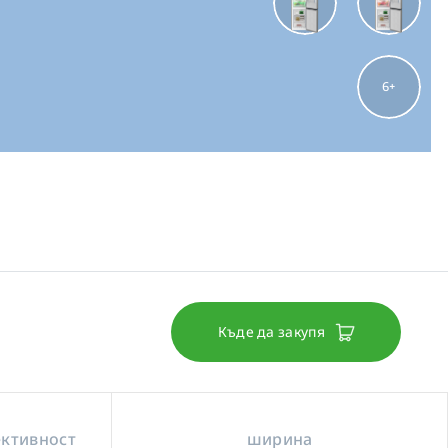
6
Къде да закупя
ективност
ширина