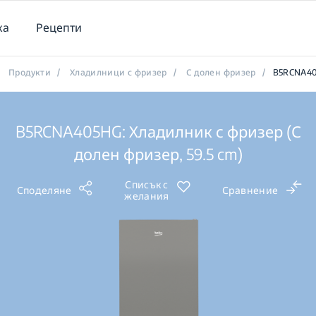
ка
Рецепти
Продукти
/
Хладилници с фризер
/
С долен фризер
/
B5RCNA4
B5RCNA405HG: Хладилник с фризер (С
долен фризер, 59.5 cm)
Списък с
Споделяне
Сравнение
желания