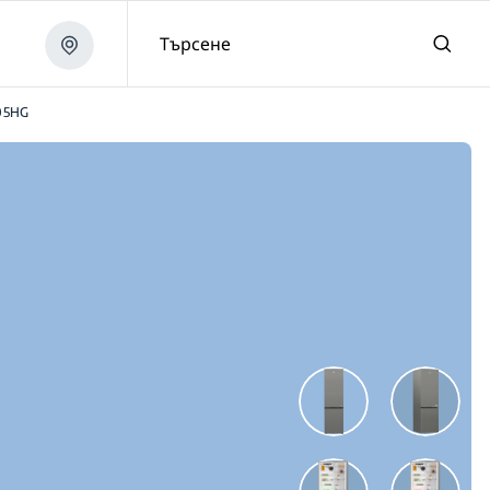
Търсене
05HG