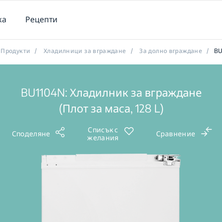
ка
Рецепти
Продукти
/
Хладилници за вграждане
/
За долно вграждане
/
BU
BU1104N: Хладилник за вграждане
(Плот за маса, 128 L)
Списък с
Споделяне
Сравнение
желания