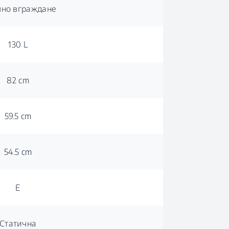
лно вграждане
130 L
82 cm
59.5 cm
54.5 cm
E
Статична