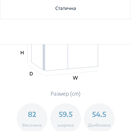
Статична
H
D
W
Размер (cm)
82
59.5
54.5
Височина
ширина
Дълбочина