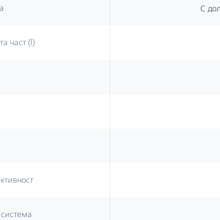
а
С до
 част (l)
ективност
 система