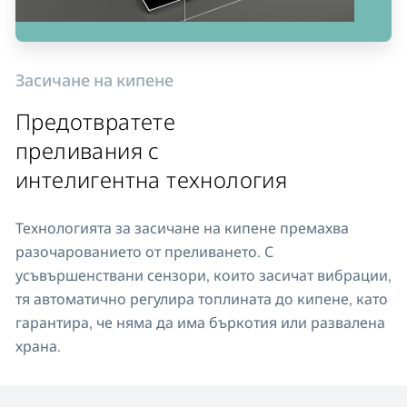
Засичане на кипене
Предотвратете
преливания с
интелигентна технология
Технологията за засичане на кипене премахва
разочарованието от преливането. С
усъвършенствани сензори, които засичат вибрации,
тя автоматично регулира топлината до кипене, като
гарантира, че няма да има бъркотия или развалена
храна.