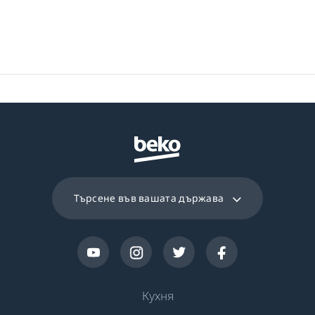
Размери на нишата
В×560×490
(В×Ш×Д) (mm)
Търсене във вашата държава
Кухня