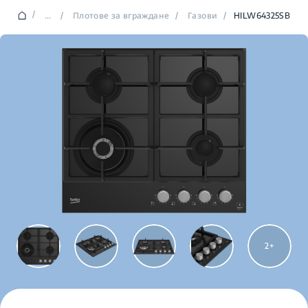
/
...
/
Плотове за вграждане
/
Газови
/
HILW64325SB
2