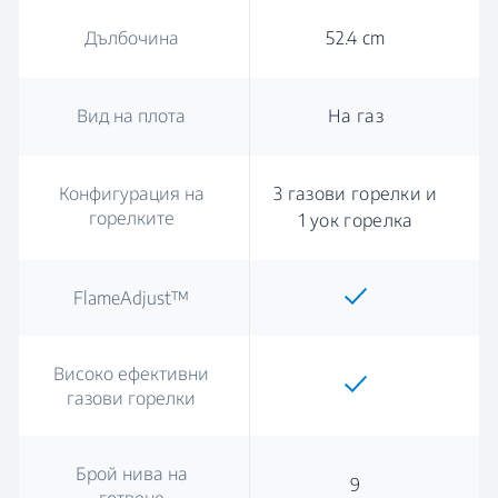
Дълбочина
52.4 cm
Вид на плота
На газ
Конфигурация на
3 газови горелки и
горелките
1 уок горелка
FlameAdjust™
Високо ефективни
газови горелки
Брой нива на
9