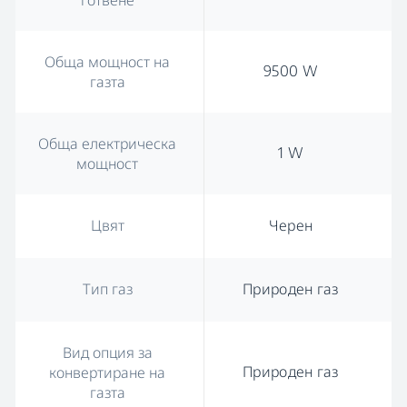
готвене
Обща мощност на
9500 W
газта
Обща електрическа
1 W
мощност
Цвят
Черен
Тип газ
Природен газ
Вид опция за
Природен газ
конвертиране на
газта