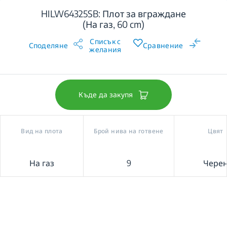
HILW64325SB: Плот за вграждане
(На газ, 60 cm)
Списък с
Споделяне
Сравнение
желания
Къде да закупя
Вид на плота
Брой нива на готвене
Цвят
На газ
9
Чере