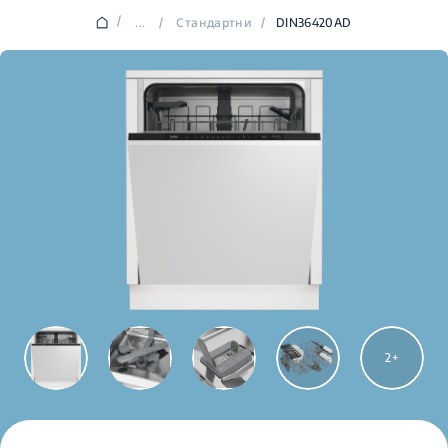
/
...
/
Стандартни
/
DIN36420AD
2