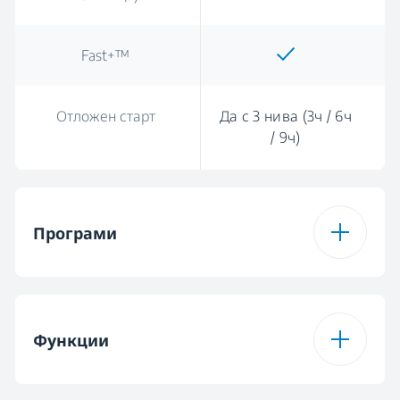
Fast+™
Отложен старт
Да с 3 нива (3ч / 6ч
/ 9ч)
Програми
Брой програми
6
Функции
Програма 1
Еко програма 50 °C