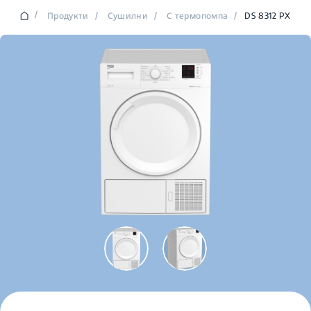
/
Продукти
/
Сушилни
/
С термопомпа
/
DS 8312 PX