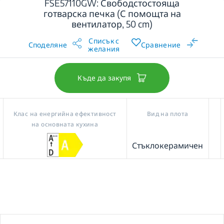
FSE57110GW: Свободстостояща
готварска печка (С помощта на
вентилатор, 50 cm)
Списък с
Споделяне
Сравнение
желания
Къде да закупя
Клас на енергийна ефективност
Вид на плота
на основната кухина
Стъклокерамичен