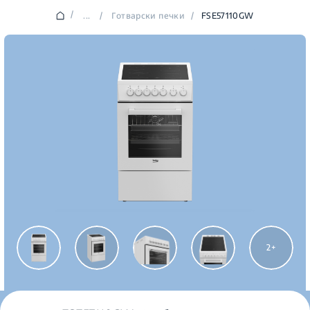
/
...
/
Готварски печки
/
FSE57110GW
2