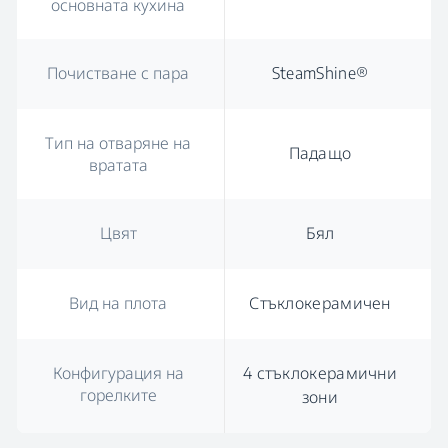
основната кухина
Почистване с пара
SteamShine®
Тип на отваряне на
Падащо
вратата
Цвят
Бял
Вид на плота
Стъклокерамичен
Конфигурация на
4 стъклокерамични
горелките
зони