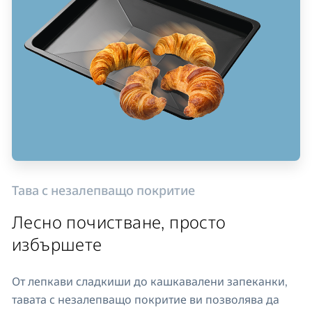
Тава с незалепващо покритие
Лесно почистване, просто
избършете
От лепкави сладкиши до кашкавалени запеканки,
тавата с незалепващо покритие ви позволява да