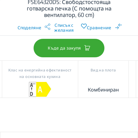
FSE64320DS: Свободстостояща
готварска печка (С помощта на
вентилатор, 60 cm)
Списък с
Споделяне
Сравнение
желания
Къде да закупя
Клас на енергийна ефективност
Вид на плота
на основната кухина
Комбиниран