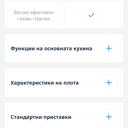
Високо ефективни
газови горелки
Функции на основната кухина
Брой на функциите
6
Характеристики на плота
С помощта на
вентилатор
Вид на плота
Комбиниран
Стандартни приставки
Конвенционално
готвене
Конфигурация на
2 газови горелки и