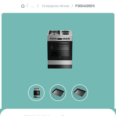
/
...
/
Готварски печки
/
FSE64320DS