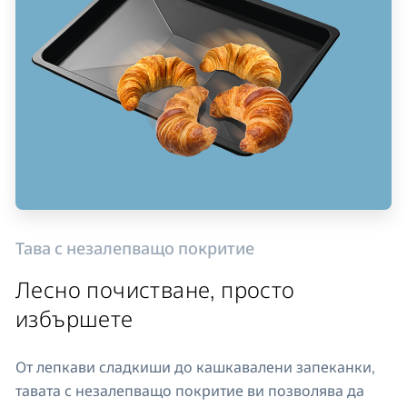
Тава с незалепващо покритие
Лесно почистване, просто
избършете
От лепкави сладкиши до кашкавалени запеканки,
тавата с незалепващо покритие ви позволява да