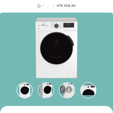
/
...
/
HTE 7616 X0