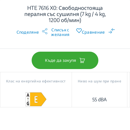
HTE 7616 X0: Свободностояща
пералня със сушилня (7 kg / 4 kg,
1200 об/мин)
Списък с
Споделяне
Сравнение
желания
Къде да закупя
Клас на енергийна ефективност
Ниво на шум при пране
55 dBA