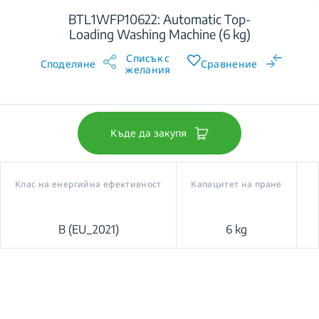
BTL1WFP10622: Automatic Top-
Loading Washing Machine (6 kg)
Списък с
Споделяне
Сравнение
желания
Къде да закупя
Клас на енергийна ефективност
Капацитет на пране
B (EU_2021)
6 kg