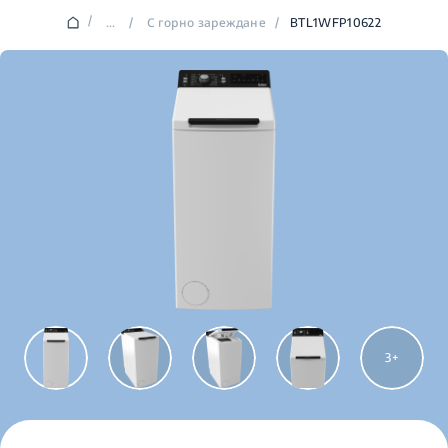
/
...
/
С горно зареждане
/
BTL1WFP10622
3