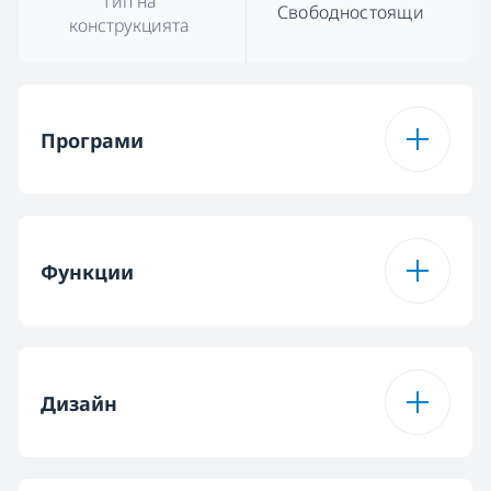
Тип на
Свободностоящи
конструкцията
Програми
Програма 1
Colours
Функции
Програма 2
Express 30
Функция 1
Reset & Drain
Програма 3
Sport
Дизайн
Функция 2
Play/Pause
Програма 4
20⁰C