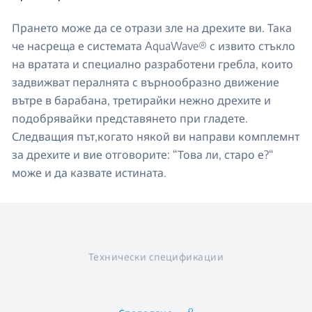
Прането може да се отрази зле на дрехите ви. Така
че насреща е системата AquaWave® с извито стъкло
на вратата и специално разработени гребла, които
задвижват пералнята с върнообразно движение
вътре в барабана, третирайки нежно дрехите и
подобрявайки представянето при гладете.
Следващия път,когато някой ви направи комплемнт
за дрехите и вие отговорите: “Това ли, старо е?“
може и да казвате истината.
Технически спецификации