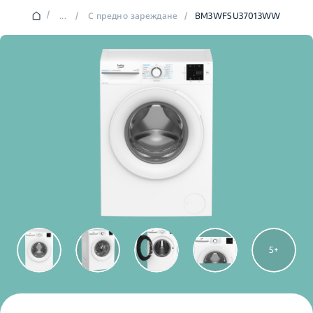
/
...
/
С предно зареждане
/
BM3WFSU37013WW
5