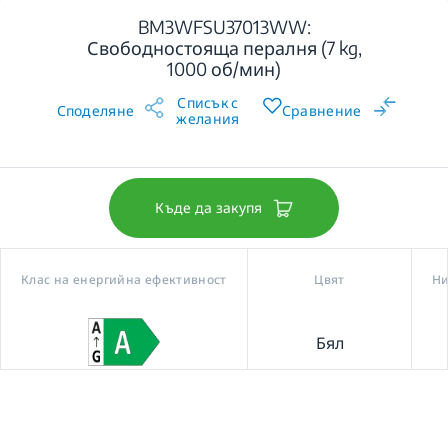
BM3WFSU37013WW:
Свободностояща пералня (7 kg,
1000 об/мин)
Списък с
Споделяне
Сравнение
желания
Къде да закупя
Клас на енергийна ефективност
Цвят
Ни
Бял