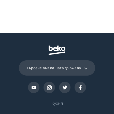
Програма 14
Програма за
почистване на
барабана
Програма 15
Програма ColdWash
Търсене във вашата държава
Кухня