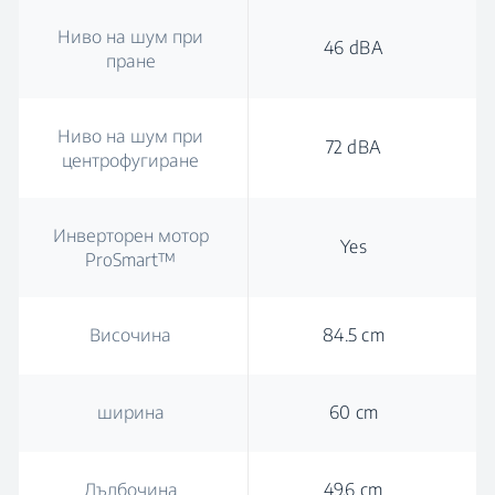
Ниво на шум при
46 dBA
пране
Ниво на шум при
72 dBA
центрофугиране
Инверторен мотор
Yes
ProSmart™
Височина
84.5 cm
ширина
60 cm
Дълбочина
49.6 cm