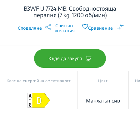
B3WF U 7724 MB: Свободностояща
пералня (7 kg, 1200 об/мин)
Списък с
Споделяне
Сравнение
желания
Къде да закупя
Клас на енергийна ефективност
Цвят
Ни
Манхатън сив