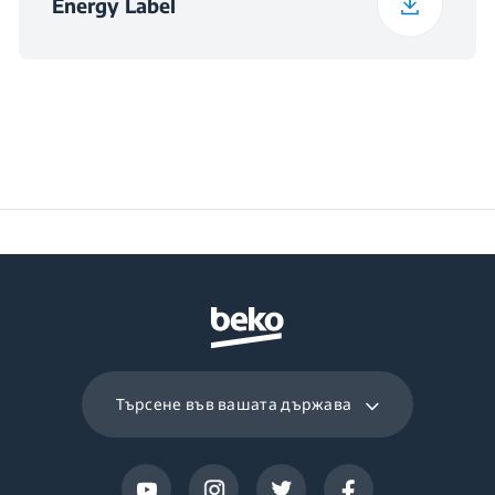
Energy Label
Програма 13
Програма хигиенно
Клас на ниво шум
B
изпиране+
при центрофугиране
Програма 14
Програма за
пухени дрехи
Програма 15
Програма за ризи
Търсене във вашата държава