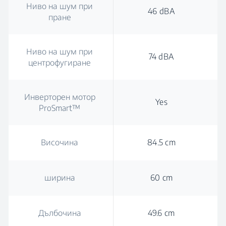
Ниво на шум при
46 dBA
пране
Ниво на шум при
74 dBA
центрофугиране
Инверторен мотор
Yes
ProSmart™
Височина
84.5 cm
ширина
60 cm
Дълбочина
49.6 cm