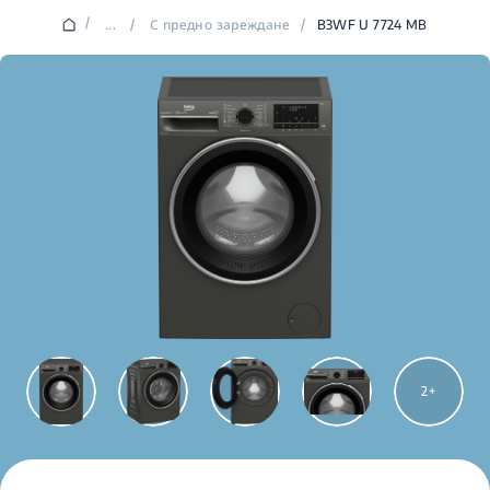
/
...
/
С предно зареждане
/
B3WF U 7724 MB
2