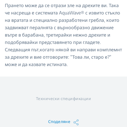
Прането може да се отрази зле на дрехите ви. Така
че насреща е системата AquaWave® с извито стъкло
на вратата и специално разработени гребла, които
задвижват пералнята с върнообразно движение
вътре в барабана, третирайки нежно дрехите и
подобрявайки представянето при гладете.
Следващия път,когато някой ви направи комплемнт
за дрехите и вие отговорите: “Това ли, старо е?“
може и да казвате истината.
Технически спецификации
Споделяне