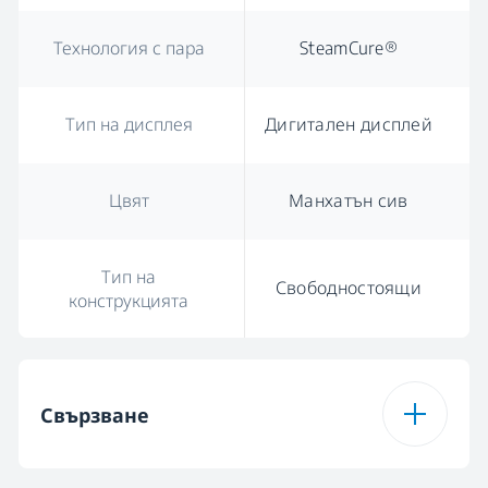
Технология с пара
SteamCure®
Тип на дисплея
Дигитален дисплей
Цвят
Манхатън сив
Тип на
Свободностоящи
конструкцията
Свързване