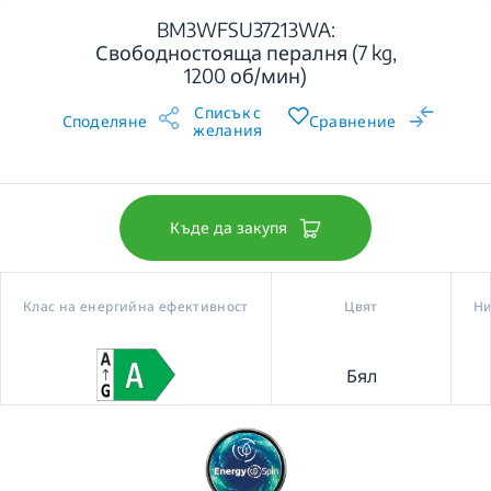
BM3WFSU37213WA:
Свободностояща пералня (7 kg,
1200 об/мин)
Списък с
Споделяне
Сравнение
желания
Къде да закупя
Клас на енергийна ефективност
Цвят
Ни
Бял