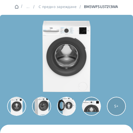
/
...
/
С предно зареждане
/
BM3WFSU37213WA
5