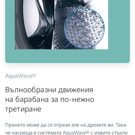
AquaWave®
Вълнообразни движения
на барабана за по-нежно
третиране
Прането може да се отрази зле на дрехите ви. Така
че насреща е системата AquaWave® с извито стъкло