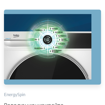
EnergySpin