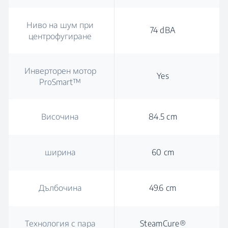
Ниво на шум при
74 dBA
центрофугиране
Инверторен мотор
Yes
ProSmart™
Височина
84.5 cm
ширина
60 cm
Дълбочина
49.6 cm
Технология с пара
SteamCure®