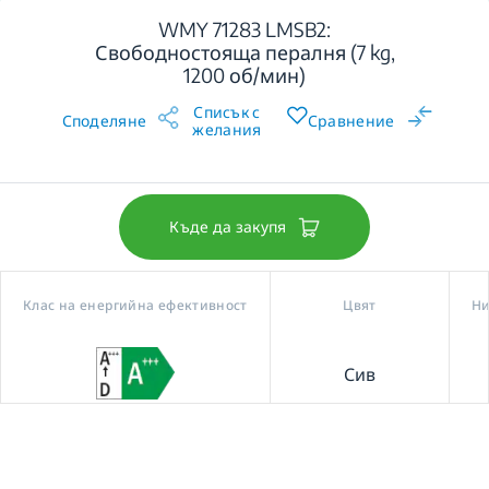
WMY 71283 LMSB2:
Свободностояща пералня (7 kg,
1200 об/мин)
Списък с
Споделяне
Сравнение
желания
Къде да закупя
Клас на енергийна ефективност
Цвят
Ни
Сив