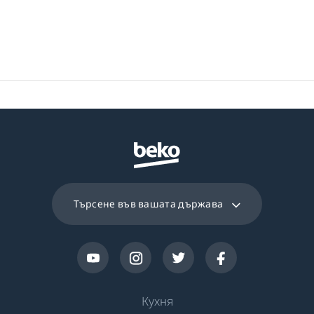
програма 14 мин
Програма 16
Ежедневна
експресна
програма
Търсене във вашата държава
Кухня