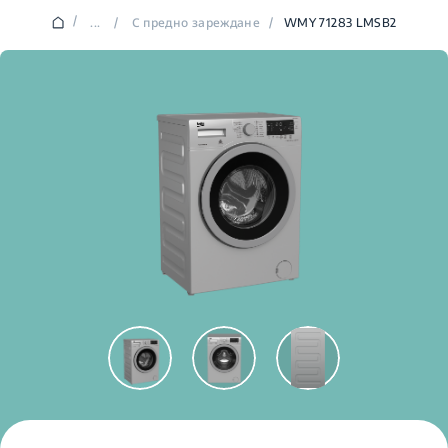
/
...
/
С предно зареждане
/
WMY 71283 LMSB2