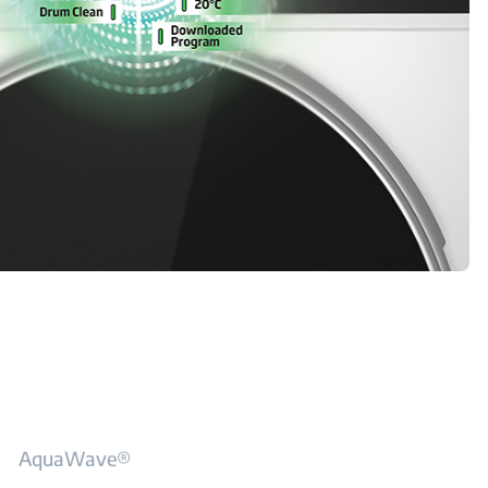
AquaWave®