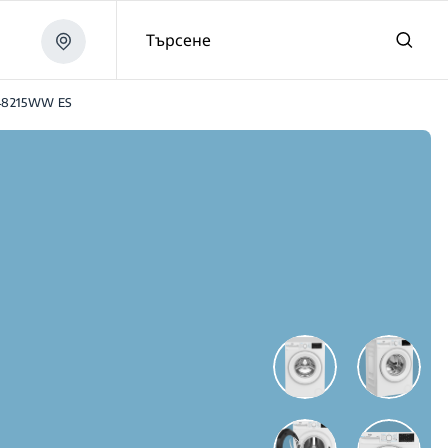
Търсене
8215WW ES