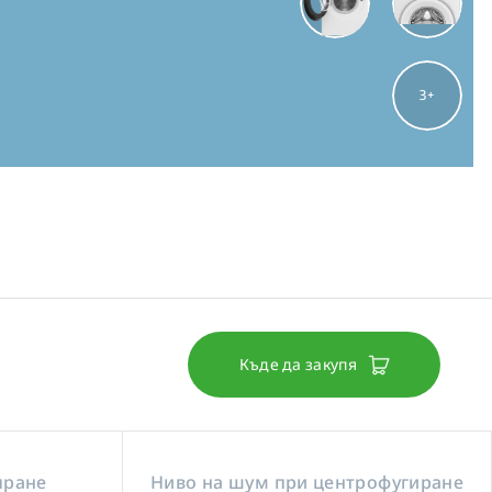
3
Къде да закупя
пране
Ниво на шум при центрофугиране