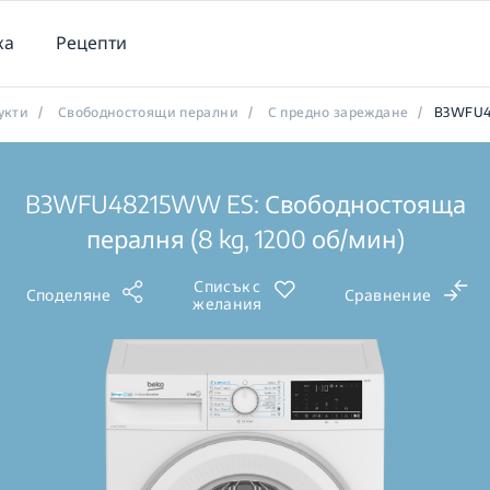
ка
Рецепти
укти
/
Свободностоящи перални
/
С предно зареждане
/
B3WFU4
B3WFU48215WW ES: Свободностояща
пералня (8 kg, 1200 об/мин)
Списък с
Споделяне
Сравнение
желания