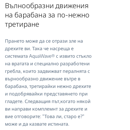
Вълнообразни движения
на барабана за по-нежно
третиране
Прането може да се отрази зле на
дрехите ви. Така че насреща е
системата AquaWave® с извито стъкло
на вратата и специално разработени
гребла, които задвижват пералнята с
върнообразно движение вътре в
барабана, третирайки нежно дрехите
и подобрявайки представянето при
гладете. Следващия път,когато някой
ви направи комплемнт за дрехите и
вие отговорите: “Това ли, старо е?“
може и да казвате истината.