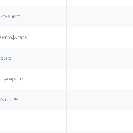
ективност
ентрофугата
пране
офугиране
oSmart™