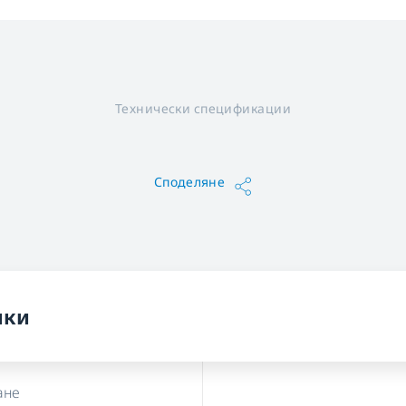
Технически спецификации
Споделяне
ики
ане