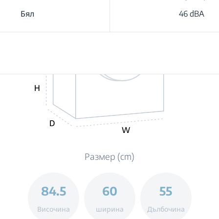
Бял
46 dBA
H
D
W
Размер (cm)
84.5
60
55
Височина
ширина
Дълбочина