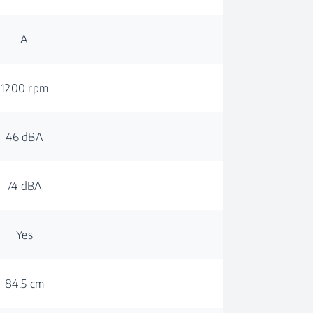
A
1200 rpm
46 dBA
74 dBA
Yes
84.5 cm