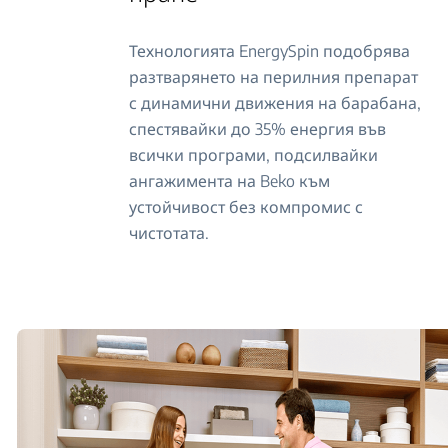
Технологията EnergySpin подобрява
разтварянето на перилния препарат
с динамични движения на барабана,
спестявайки до 35% енергия във
всички програми, подсилвайки
ангажимента на Beko към
устойчивост без компромис с
чистотата.