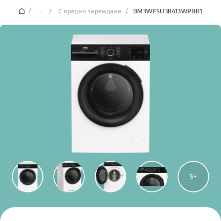
/
...
/
С предно зареждане
/
BM3WFSU38413WPBB1
5