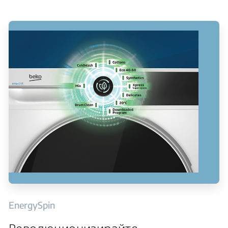
EnergySpin