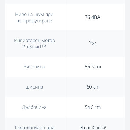
Ниво на шум при
76 dBA
центрофугиране
Инверторен мотор
Yes
ProSmart™
Височина
84.5 cm
ширина
60 cm
Дълбочина
54.6 cm
Технология с пара
SteamCure®