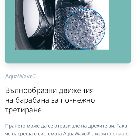
AquaWave®
Вълнообразни движения
на барабана за по-нежно
третиране
Прането може да се отрази зле на дрехите ви. Така
че насреща е системата AquaWave® с извито стъкло