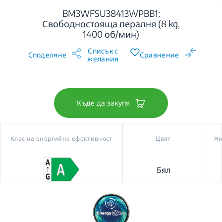
BM3WFSU38413WPBB1:
Свободностояща пералня (8 kg,
1400 об/мин)
Списък с
Споделяне
Сравнение
желания
Къде да закупя
Клас на енергийна ефективност
Цвят
Ни
Бял