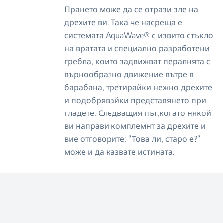
Прането може да се отрази зле на
дрехите ви. Така че насреща е
системата AquaWave® с извито стъкло
на вратата и специално разработени
гребла, които задвижват пералнята с
върнообразно движение вътре в
барабана, третирайки нежно дрехите
и подобрявайки представянето при
гладете. Следващия път,когато някой
ви направи комплемнт за дрехите и
вие отговорите: “Това ли, старо е?“
може и да казвате истината.