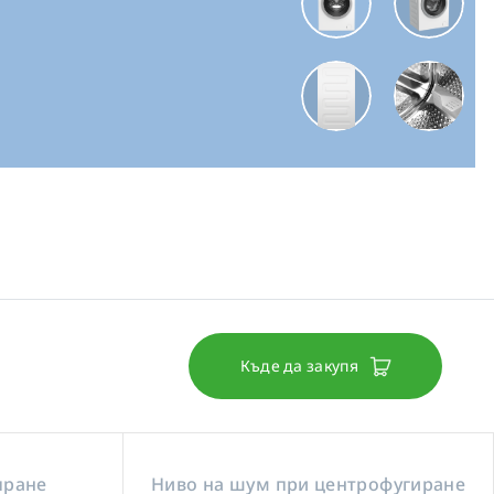
Къде да закупя
пране
Ниво на шум при центрофугиране