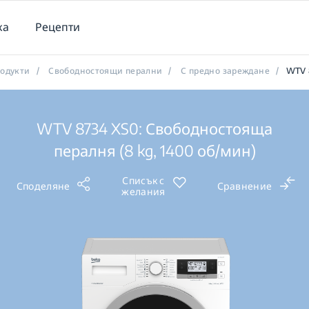
ка
Рецепти
одукти
/
Свободностоящи перални
/
С предно зареждане
/
WTV 
WTV 8734 XS0: Свободностояща
пералня (8 kg, 1400 об/мин)
Списък с
Споделяне
Сравнение
желания