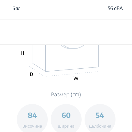
Бял
56 dBA
H
D
W
Размер (cm)
84
60
54
Височина
ширина
Дълбочина