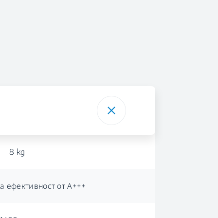
8 kg
а ефективност от А+++