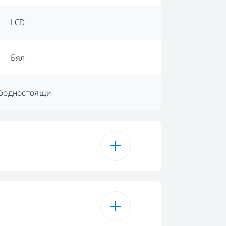
LCD
Бял
бодностоящи
16
рама за памук