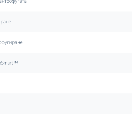
ентрофугата
пране
офугиране
oSmart™