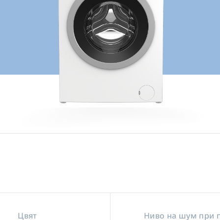
Цвят
Ниво на шум при 