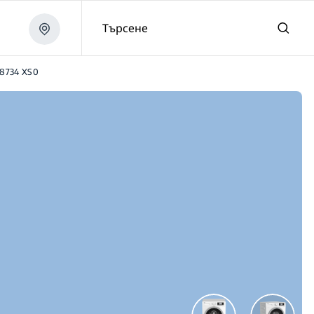
Търсене
8734 XS0