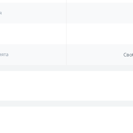
я
ията
Сво
и
Прог