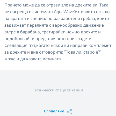
Прането може да се отрази зле на дрехите ви. Така
че насреща е системата AquaWave® с извито стъкло
на вратата и специално разработени гребла, които
задвижват пералнята с върнообразно движение
вътре в барабана, третирайки нежно дрехите и
подобрявайки представянето при гладете.
Следващия път,когато някой ви направи комплемнт
за дрехите и вие отговорите: “Това ли, старо е?“
може и да казвате истината.
Технически спецификации
Споделяне