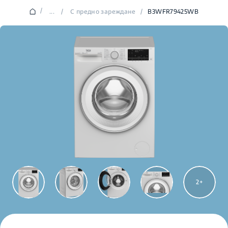
/
...
/
С предно зареждане
/
B3WFR79425WB
2