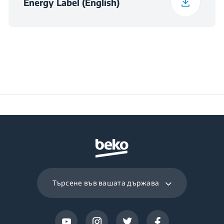
Energy Label (English)
Програма 13
Програма хигиенно
Клас на ниво шум
A
изпиране+
при центрофугиране
Програма 14
Duvet
(Single)/DownWear
Програма 15
Програма за ризи
Търсене във вашата държава