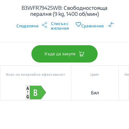
B3WFR79425WB: Свободностояща
пералня (9 kg, 1400 об/мин)
Списък с
Споделяне
Сравнение
желания
Къде да закупя
Клас на енергийна ефективност
Цвят
Ни
Бял