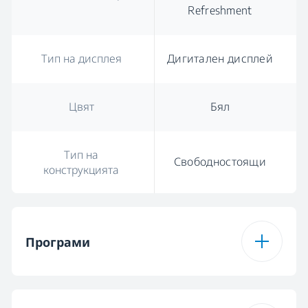
Refreshment
Тип на дисплея
Дигитален дисплей
Цвят
Бял
Тип на
Свободностоящи
конструкцията
Програми
Брой програми
15