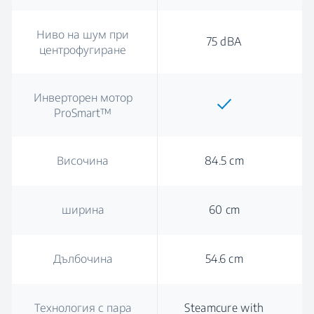
Ниво на шум при
75 dBA
центрофугиране
Инверторен мотор
ProSmart™
Височина
84.5 cm
ширина
60 cm
Дълбочина
54.6 cm
Технология с пара
Steamcure with