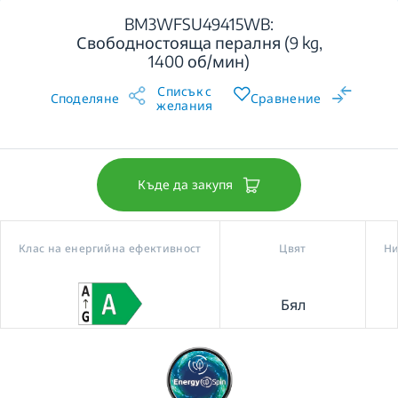
BM3WFSU49415WB:
Свободностояща пералня (9 kg,
1400 об/мин)
Списък с
Споделяне
Сравнение
желания
Къде да закупя
Клас на енергийна ефективност
Цвят
Ни
Бял