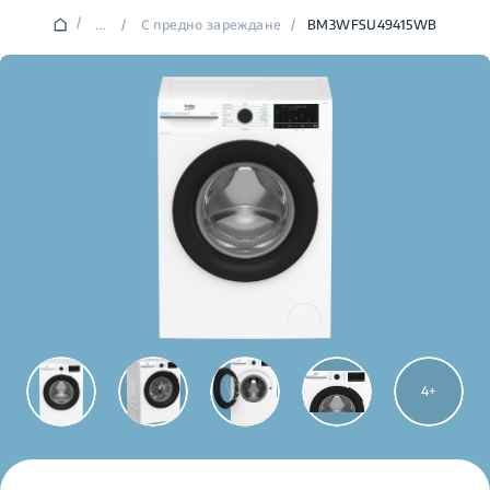
/
...
/
С предно зареждане
/
BM3WFSU49415WB
4