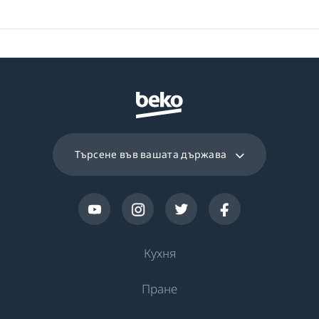
Програма 15
Програма ColdWash
Търсене във вашата държава
Кухня
Пране
Охлаждане