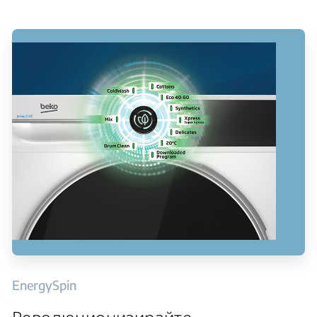
EnergySpin