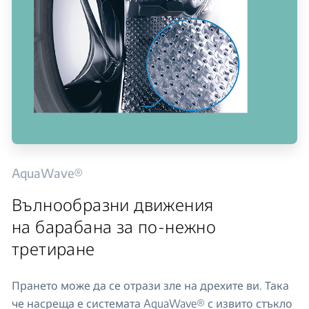
AquaWave®
Вълнообразни движения
на барабана за по-нежно
третиране
Прането може да се отрази зле на дрехите ви. Така
че насреща е системата AquaWave® с извито стъкло