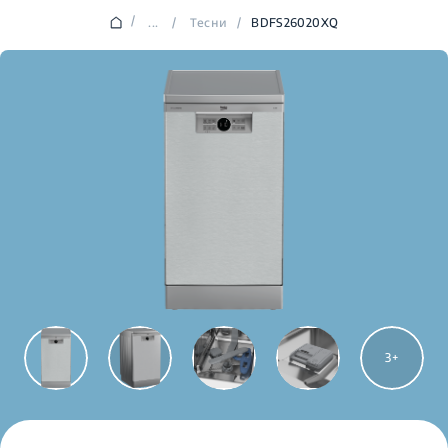
/
...
/
Тесни
/
BDFS26020XQ
3