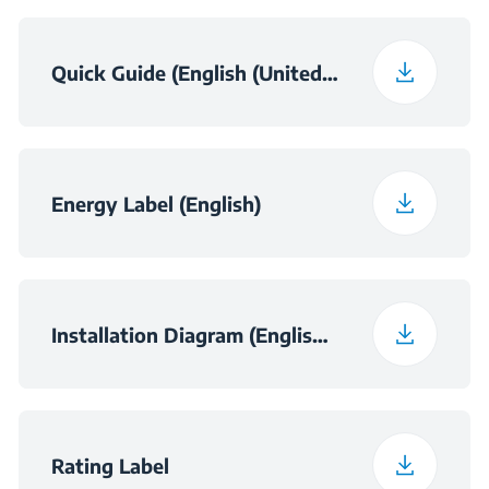
3
разпръкване на
водата
Quick Guide (English (United Kingdom))
VUX
220 - 240 V
Честота
50 Hz
Energy Label (English)
Клас на ниво шум
C
Installation Diagram (English (United Kingdom))
Rating Label