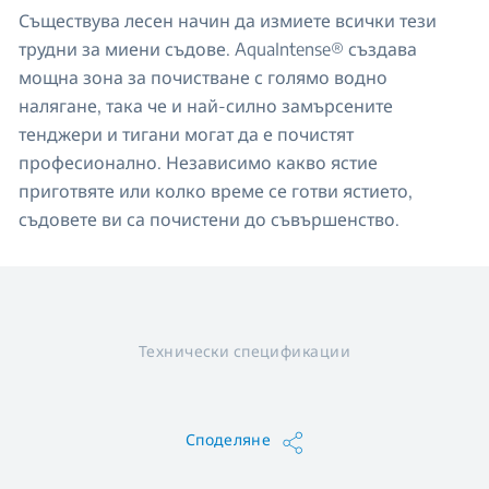
Съществува лесен начин да измиете всички тези
трудни за миени съдове. AquaIntense® създава
мощна зона за почистване с голямо водно
налягане, така че и най-силно замърсените
тенджери и тигани могат да е почистят
професионално. Независимо какво ястие
приготвяте или колко време се готви ястието,
съдовете ви са почистени до съвършенство.
Технически спецификации
Споделяне