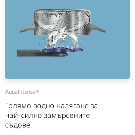
AquaIntense®
Голямо водно налягане за
най-силно замърсените
съдове