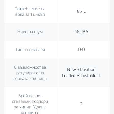
Потребление на
8.7 L
вода за 1 цикъл
Ниво на шум
46 dBA
Тип на дисплея
LED
С възможност за
New 3 Position
регулиране на
Loaded Adjustable_L
горната кошница
Брой лесно-
сгъваеми подпори
2
за чинии (Долна
кошница)