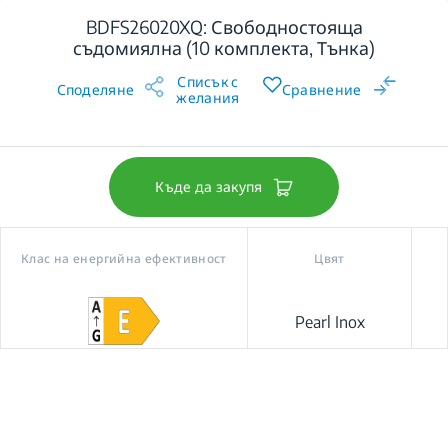
BDFS26020XQ: Свободностояща
съдомиялна (10 комплекта, Тънка)
Списък с
Споделяне
Сравнение
желания
Къде да закупя
Клас на енергийна ефективност
Цвят
Pearl Inox