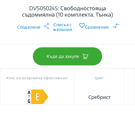
DVS05024S: Свободностояща
съдомиялна (10 комплекта, Тънка)
Списък с
Споделяне
Сравнение
желания
Къде да закупя
Клас на енергийна ефективност
Цвят
Сребрист