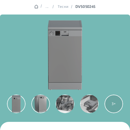
/
...
/
Тесни
/
DVS05024S
3