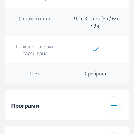
Отложен старт
Да с 3 нива (3ч / 6ч
/ 9ч)
Гъвкаво половин
зареждане
Цвят
Сребрист
Програми
Брой програми
5