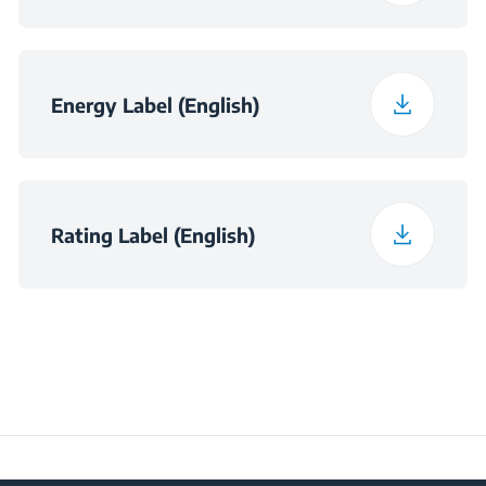
VUX
220 - 240 V
Честота
50 Hz
Energy Label (English)
Клас на ниво шум
C
Rating Label (English)