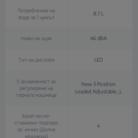
Потребление на
8.7 L
вода за 1 цикъл
Ниво на шум
46 dBA
Тип на дисплея
LED
С възможност за
New 3 Position
регулиране на
Loaded Adjustable_L
горната кошница
Брой лесно-
сгъваеми подпори
4
за чинии (Долна
кошница)