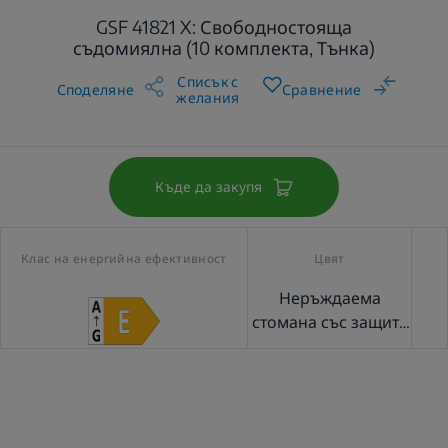
GSF 41821 X: Свободностояща
съдомиялна (10 комплекта, Тънка)
Списък с
Споделяне
Сравнение
желания
Къде да закупя
Клас на енергийна ефективност
Цвят
Неръждаема
стомана със защита
срещу отпечатъци
от пръсти