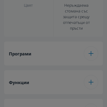
Цвят
Неръждаема
стомана със
защита срещу
отпечатъци от
пръсти
Програми
Брой програми
8
Функции
Програма 1
Еко програма 50 °C
Функция 1
Експрес