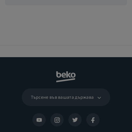
Клас на ниво шум
C
Търсене във вашата държава