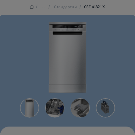
/
...
/
Стандартни
/
GSF 41821 X