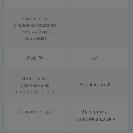
Брой лесно-
сгъваеми подпори
1
за чинии (Горна
кошница)
Fast+™
Интензивно
AquaIntense®
измиване на
долната решетка
Отложен старт
Да с ръчна
настройка до 24 ч