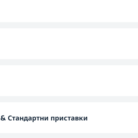
и
Авто
Hy
Интензив
S
Еко 
реждане
 & Стандартни приставки
Деликат
т
Да с ръчн
Поло