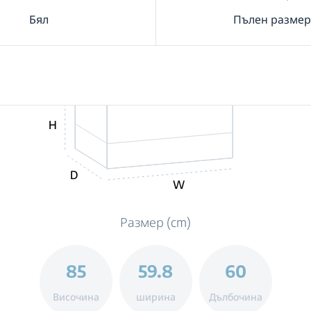
Бял
Пълен размер
H
D
W
Размер (cm)
85
59.8
60
Височина
ширина
Дълбочина