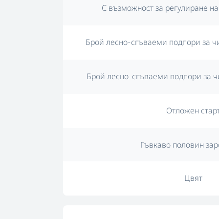
С възможност за регулиране н
Брой лесно-сгъваеми подпори за ч
Брой лесно-сгъваеми подпори за ч
Отложен стар
Гъвкаво половин за
Цвят