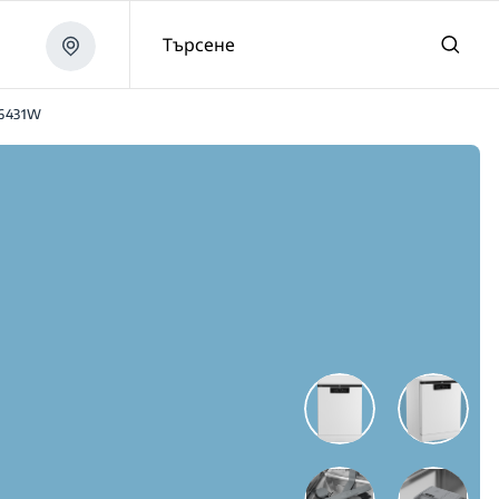
Търсене
6431W