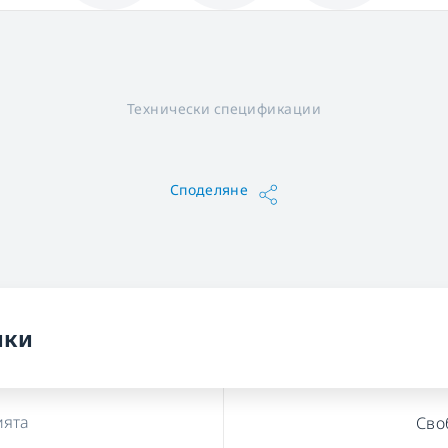
Технически спецификации
Споделяне
ики
ията
Сво