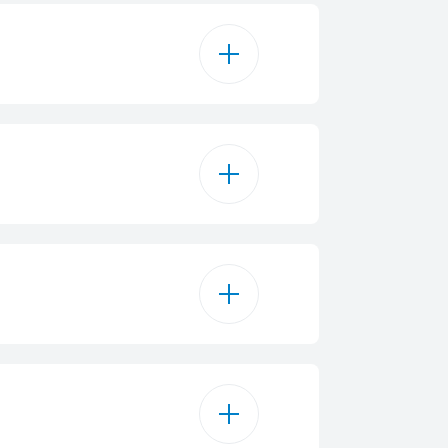
а Quick & Shine®
on Loaded Adjustable_L
Таблетка
Key Lock
ни програма
4
lassShield®
SelfDry
Бял
3
даема стомана
 кошница за прибори
Статична
14
LED
D
B7-AC
2
85 cm
0.849 kWh
за разпръскване на вода
nife Accessory