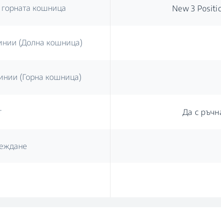
а горната кошница
New 3 Positi
инии (Долна кошница)
инии (Горна кошница)
т
Да с ръчн
реждане