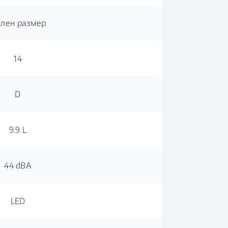
лен размер
14
D
9.9 L
44 dBA
LED