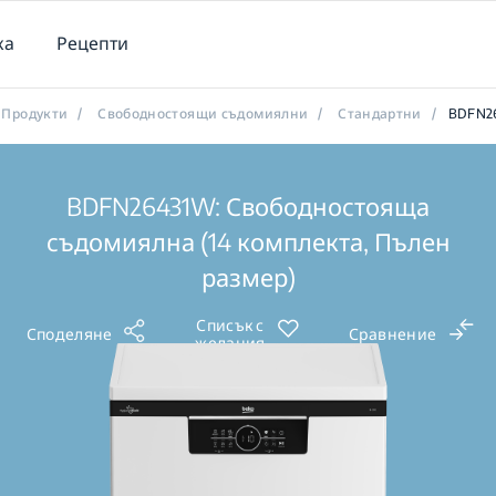
ка
Рецепти
Продукти
/
Свободностоящи съдомиялни
/
Стандартни
/
BDFN2
BDFN26431W: Свободностояща
съдомиялна (14 комплекта, Пълен
размер)
Списък с
Споделяне
Сравнение
желания