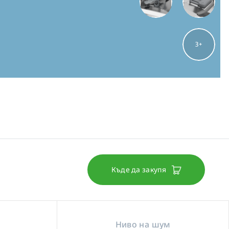
3
Къде да закупя
Ниво на шум