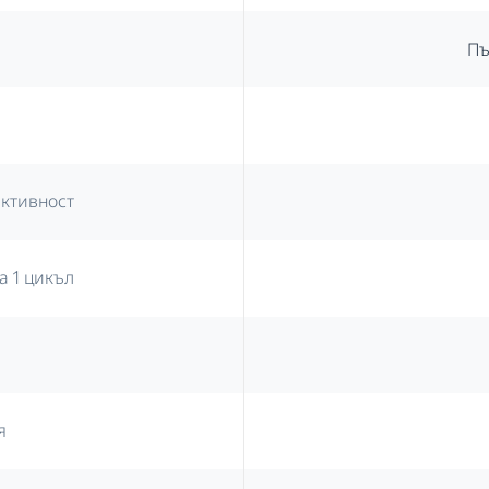
Пъ
ективност
а 1 цикъл
я