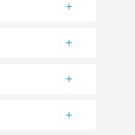
6
матично пране
giene Intense
на програма 70 °C
teamGloss®
програма 50 °C
TimeDelay
на програма 40 °C
а настройка до 24 ч
вин зареждане