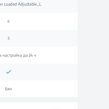
on Loaded Adjustable_L
4
3
а настройка до 24 ч
Бял