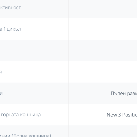
ективност
а 1 цикъл
я
ри
Пълен раз
а горната кошница
New 3 Positi
инии (Долна кошница)