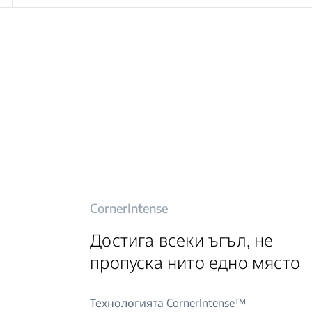
CornerIntense
Достига всеки ъгъл, не
пропуска нито едно място
Технологията CornerIntense™