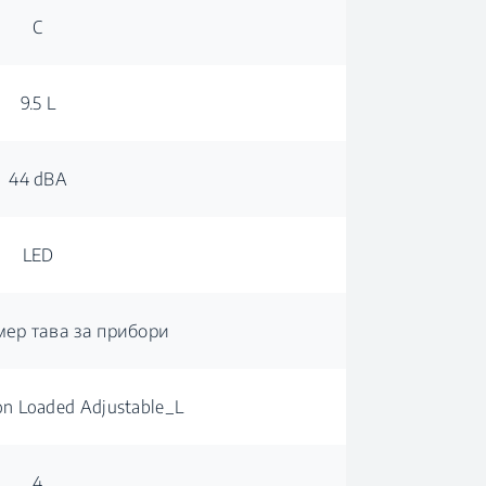
C
9.5 L
44 dBA
LED
мер тава за прибори
on Loaded Adjustable_L
4