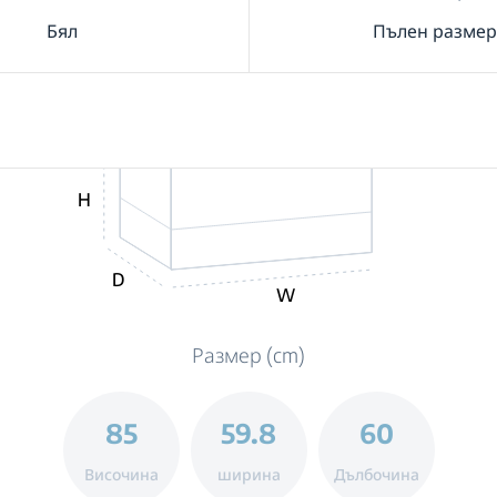
Бял
Пълен размер
H
D
W
Размер (cm)
85
59.8
60
Височина
ширина
Дълбочина