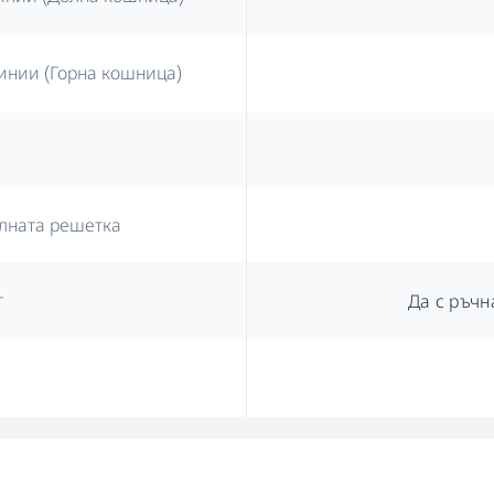
инии (Горна кошница)
лната решетка
т
Да с ръчн