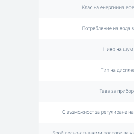
Клас на енергийна еф
Потребление на вода з
Ниво на шум
Тип на диспле
Тава за прибо
С възможност за регулиране н
Брой лесно-сгъваеми подпори за ч