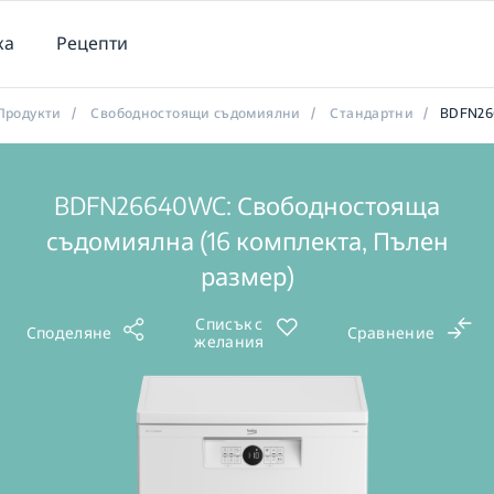
ка
Рецепти
Продукти
/
Свободностоящи съдомиялни
/
Стандартни
/
BDFN2
BDFN26640WC: Свободностояща
съдомиялна (16 комплекта, Пълен
размер)
Списък с
Споделяне
Сравнение
желания