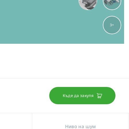
3
Къде да закупя
Ниво на шум