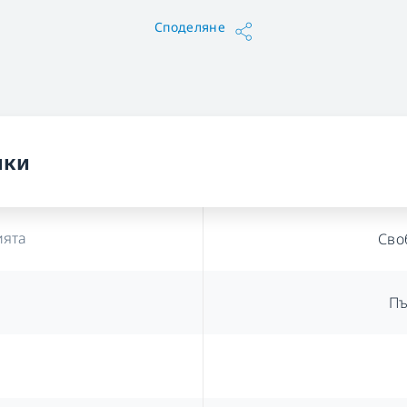
Споделяне
ики
ията
Сво
Пъ