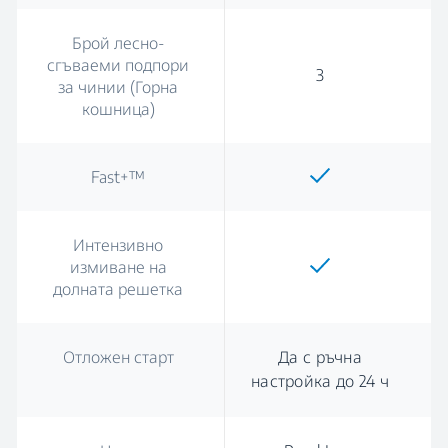
Брой лесно-
сгъваеми подпори
3
за чинии (Горна
кошница)
Fast+™
Интензивно
измиване на
долната решетка
Отложен старт
Да с ръчна
настройка до 24 ч