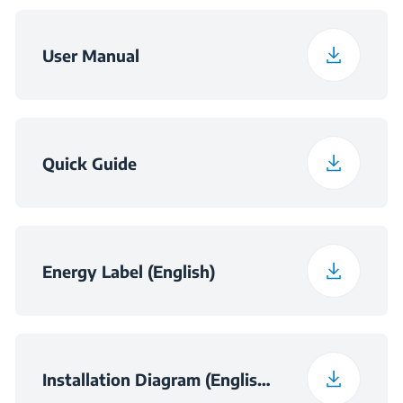
Опакована
66.1 cm
дълбочина
User Manual
Честота
50 Hz
Тегло с опаковката
53.7 kg
Клас на ниво шум
B
Quick Guide
Energy Label (English)
Installation Diagram (English (United Kingdom))