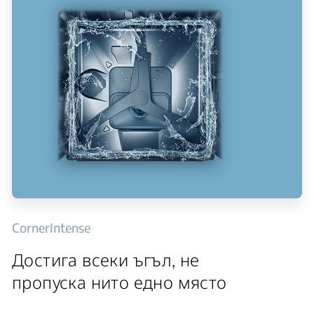
CornerIntense
Достига всеки ъгъл, не
пропуска нито едно място