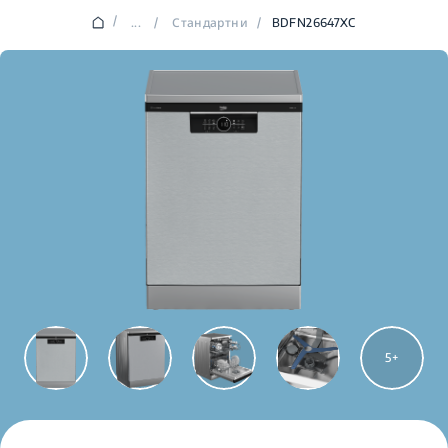
/
...
/
Стандартни
/
BDFN26647XC
5