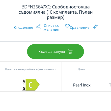
BDFN26647XC: Свободностояща
съдомиялна (16 комплекта, Пълен
размер)
Списък с
Споделяне
Сравнение
желания
Къде да закупя
Клас на енергийна ефективност
Цвят
Pearl Inox
П