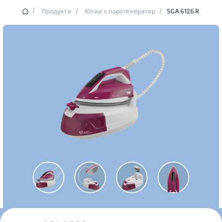
/
Продукти
/
Ютии с парогенератор
/
SGA 6126 R