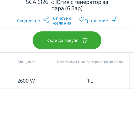
SGA 6126 R: Ютия с генератор за
пара (6 Бар)
Списък с
Споделяне
Сравнение
желания
Къде да закупя
Мощност
Вместимост на резервоара за вода
2600 W
1 L