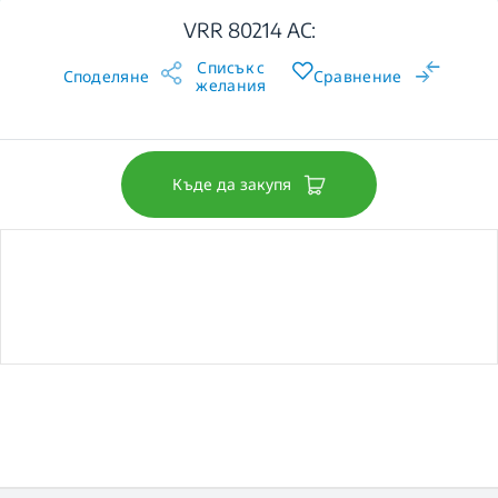
VRR 80214 AC:
Списък с
Споделяне
Сравнение
желания
Къде да закупя