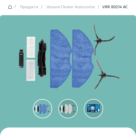
/
Продукти
/
Vacuum Cleaner Accessories
/
VRR 80214 AC