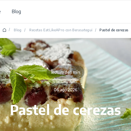
e
Blog
/
Blog
/
Recetas EatLikeAPro con Berasategui
/
Pastel de cerezas
lectura de 1 min
06 ago 2026
Pastel de cerezas