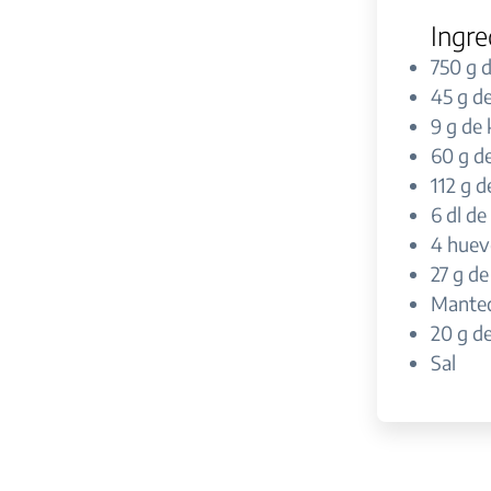
Ingre
750 g 
45 g d
9 g de 
60 g d
112 g d
6 dl de
4 huev
27 g de
Mantequ
20 g de
Sal