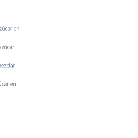
azúcar en
 azúcar
mezclar
úcar en