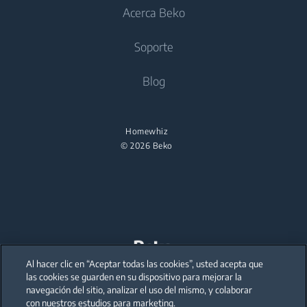
Cocción
Acerca Beko
Lavasecadoras
Hornos
Cuidado del aire
Cocinas de libre instalación
Soporte
Lavadora secadora de libre instalación
Placas
Aires acondicionados
Hornos
Campanas integrables
Secadoras
Acerca Beko
Blog
Placas
Beko Corporate
Secadoras
Campanas integrables
partnerships
Homewhiz
© 2026 Beko
Al hacer clic en “Aceptar todas las cookies”, usted acepta que
Our parent company, Beko has 55,000 employees throughout the world
with its global operations through its subsidiaries in 57 countries and 45
las cookies se guarden en su dispositivo para mejorar la
production facilities in 13 countries
navegación del sitio, analizar el uso del mismo, y colaborar
(i.e. Türkiye, UK, Italy, Romania, Slovakia, Poland, South Africa, Russia,
Pakistan, India, Bangladesh, Thailand and China).
con nuestros estudios para marketing.