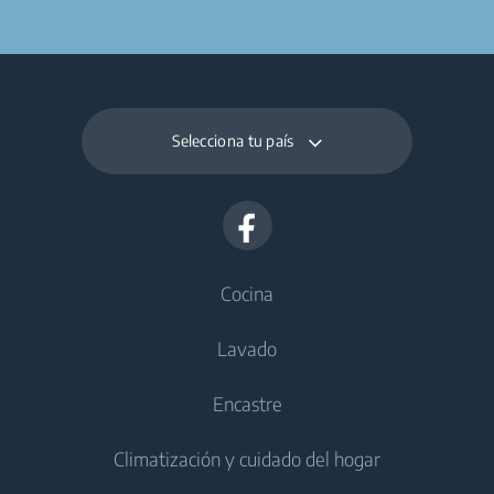
Selecciona tu país
Cocina
Lavado
Frío
Encastre
Congeladores
Lavadoras
Climatización y cuidado del hogar
Frigoríficos y congeladores
Lavadoras de libre instalación
Cocción