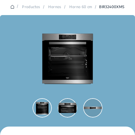
/
Productos
/
Hornos
/
Horno 60 cm
/
BIR32400XMS