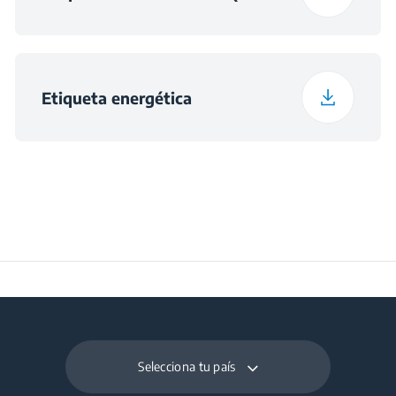
(mm)
Color
Acero Inoxidable
Dimensiones del nicho
560×550×600
(alto x ancho x fondo
Etiqueta energética
) (mm)
Selecciona tu país